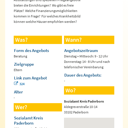
bieten die Einrichtungen?  Wo gibt es freie
Plätze?  Welche Finanzierungsmöglichkeiten
kommen in Frage?  Für welches Krankheitsbild
können welche Häuser empfohlen werden?
Was?
Wann?
Form des Angebots
Angebotszeitraum
Beratung
Dienstag + Mittwoch: 9 - 12 Uhr
Donnerstag: 14 - 8 Uhr und nach
Zielgruppe
telefonischer Vereinbarung
Eltern
Dauer des Angebots:
Link zum Angebot
-
324
Wo?
Alter
-
Sozialamt Kreis Paderborn
Wer?
Aldegreverstraße 10-14
33102 Paderborn
Sozialamt Kreis
Paderborn