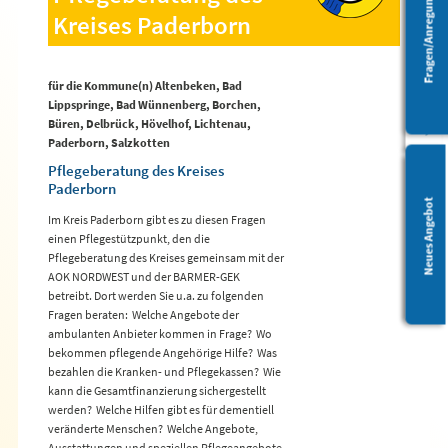
Fragen/Anregungen
Kreises Paderborn
Barrierefreiheit
für die Kommune(n) Altenbeken, Bad
Lippspringe, Bad Wünnenberg, Borchen,
Büren, Delbrück, Hövelhof, Lichtenau,
Paderborn, Salzkotten
Pflegeberatung des Kreises
Paderborn
Leichte Sprache
Neues Angebot
Im Kreis Paderborn gibt es zu diesen Fragen
einen Pflegestützpunkt, den die
Pflegeberatung des Kreises gemeinsam mit der
AOK NORDWEST und der BARMER-GEK
betreibt. Dort werden Sie u.a. zu folgenden
Fragen beraten:  Welche Angebote der
ambulanten Anbieter kommen in Frage?  Wo
bekommen pflegende Angehörige Hilfe?  Was
bezahlen die Kranken- und Pflegekassen?  Wie
kann die Gesamtfinanzierung sichergestellt
werden?  Welche Hilfen gibt es für dementiell
veränderte Menschen?  Welche Angebote,
Ausstattungen und speziellen Pflegeangebote