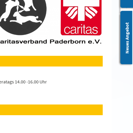
Leichte Sprache
Neues Angebot
eratags 14.00 -16.00 Uhr