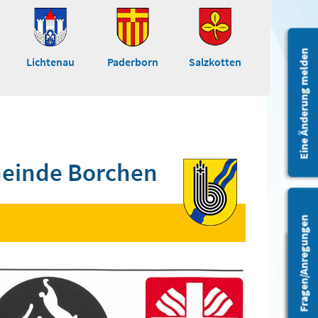
Eine Änderung melden
Lichtenau
Paderborn
Salzkotten
einde Borchen
Fragen/Anregungen
Barrierefreiheit