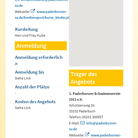
sv.de
Webseite:
www.paderborner-
sv.de/breitensport/kurse_kinder.php
Kursleitung
Herr und Frau Kube
Anmeldung
Anmeldung erforderlich
ja
Anmeldung bis
Träger des
Siehe Link
Angebots
Anzahl der Plätze
-
1. Paderborner Schwimmverein
1911 e.V.
Kosten des Angebots
Schützenweg 1b
Siehe Link
33102 Paderborn
Telefon: 05251 300957
E-Mail:
info@paderborner-
sv.de
Webseite:
www.paderborner-