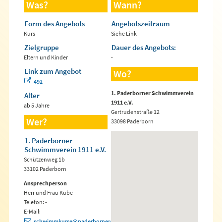
Was?
Wann?
Form des Angebots
Angebotszeitraum
Kurs
Siehe Link
Zielgruppe
Dauer des Angebots:
Eltern und Kinder
-
Link zum Angebot
Wo?
492
1. Paderborner Schwimmverein
Alter
1911 e.V.
ab 5 Jahre
Gertrudenstraße 12
Wer?
33098 Paderborn
1. Paderborner
Schwimmverein 1911 e.V.
Schützenweg 1b
33102 Paderborn
Ansprechperson
Herr und Frau Kube
Telefon: -
E-Mail:
schwimmkurse@paderborner-