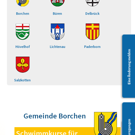
Borchen
Büren
Delbrück
Hövelhof
Lichtenau
Paderborn
Eine Änderung melden
Salzkotten
Gemeinde Borchen
Fragen/Anregungen
Schwimmkurse für