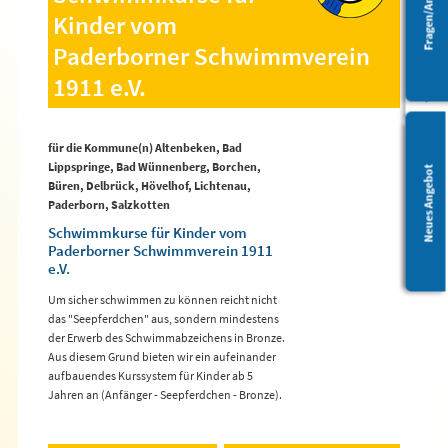
Barrierefreiheit
Kinder vom
Paderborner Schwimmverein
1911 e.V.
für die Kommune(n) Altenbeken, Bad
Lippspringe, Bad Wünnenberg, Borchen,
Leichte Sprache
Neues Angebot
Büren, Delbrück, Hövelhof, Lichtenau,
Paderborn, Salzkotten
Schwimmkurse für Kinder vom
Paderborner Schwimmverein 1911
e.V.
Um sicher schwimmen zu können reicht nicht
das "Seepferdchen" aus, sondern mindestens
der Erwerb des Schwimmabzeichens in Bronze.
Aus diesem Grund bieten wir ein aufeinander
aufbauendes Kurssystem für Kinder ab 5
Jahren an (Anfänger - Seepferdchen - Bronze).