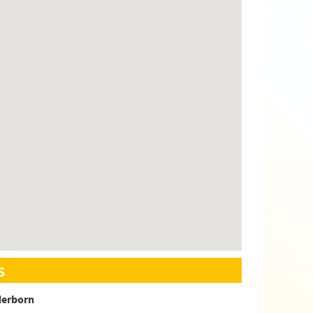
s
derborn