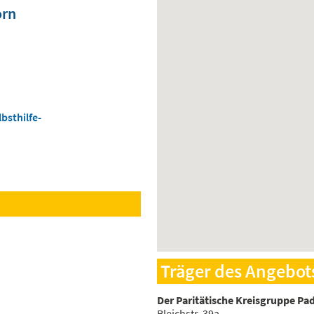
orn
bsthilfe-
Träger des Angebot
Der Paritätische Kreisgruppe Pa
Bleichstr. 39a