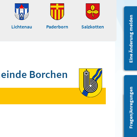
Eine Änderung melden
Lichtenau
Paderborn
Salzkotten
einde Borchen
Fragen/Anregungen
Barrierefreiheit