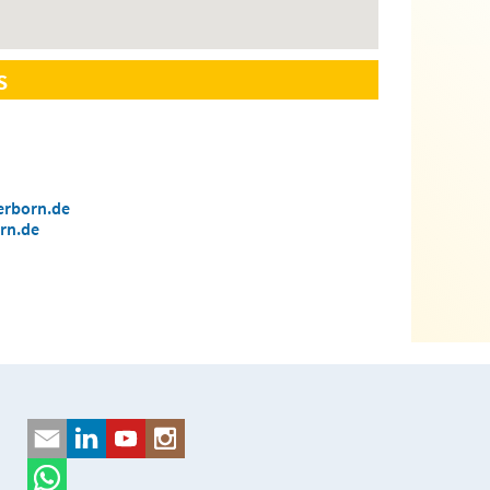
s
erborn.de
rn.de