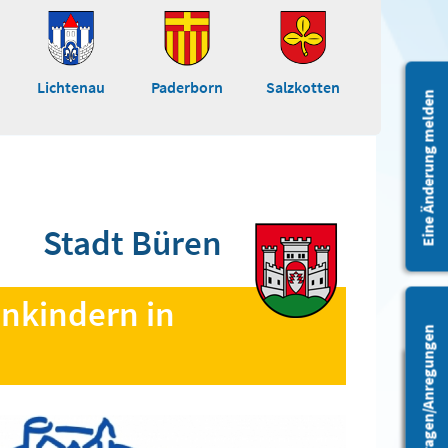
Lichtenau
Paderborn
Salzkotten
Eine Änderung melden
Stadt Büren
inkindern in
Fragen/Anregungen
Barrierefreiheit