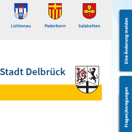
Eine Änderung melden
Lichtenau
Paderborn
Salzkotten
Stadt Delbrück
Fragen/Anregungen
Barrierefreiheit