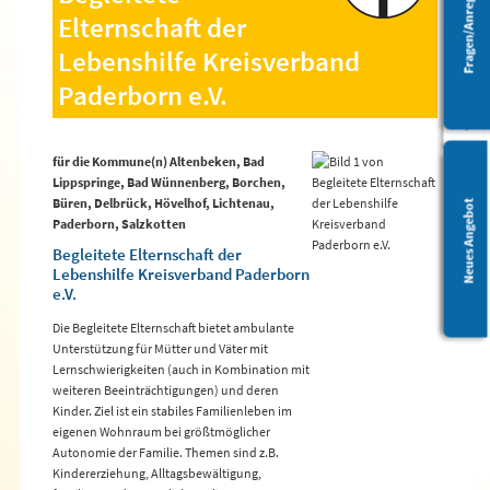
Fragen/Anregungen
Elternschaft der
Barrierefreiheit
Lebenshilfe Kreisverband
Paderborn e.V.
für die Kommune(n) Altenbeken, Bad
Lippspringe, Bad Wünnenberg, Borchen,
Büren, Delbrück, Hövelhof, Lichtenau,
Leichte Sprache
Neues Angebot
Paderborn, Salzkotten
Begleitete Elternschaft der
Lebenshilfe Kreisverband Paderborn
e.V.
Die Begleitete Elternschaft bietet ambulante
Unterstützung für Mütter und Väter mit
Lernschwierigkeiten (auch in Kombination mit
weiteren Beeinträchtigungen) und deren
Kinder. Ziel ist ein stabiles Familienleben im
eigenen Wohnraum bei größtmöglicher
Autonomie der Familie. Themen sind z.B.
Kindererziehung, Alltagsbewältigung,