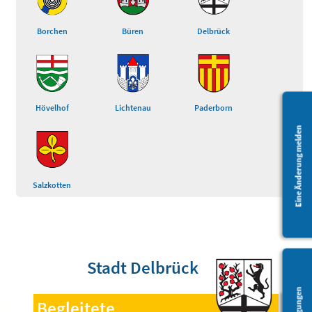
Borchen
Büren
Delbrück
Hövelhof
Lichtenau
Paderborn
Eine Änderung melden
Salzkotten
Stadt Delbrück
Begleitete