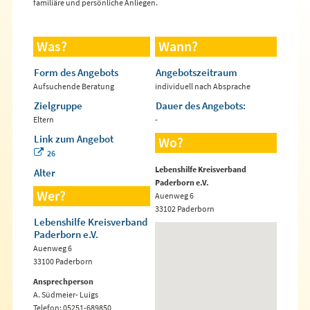
familiäre und persönliche Anliegen.
Was?
Wann?
Form des Angebots
Angebotszeitraum
Aufsuchende Beratung
individuell nach Absprache
Zielgruppe
Dauer des Angebots:
Eltern
-
Link zum Angebot
Wo?
26
Lebenshilfe Kreisverband
Alter
Paderborn e.V.
Wer?
Auenweg 6
33102 Paderborn
Lebenshilfe Kreisverband
Paderborn e.V.
Auenweg 6
33100 Paderborn
Ansprechperson
A. Südmeier- Luigs
Telefon: 05251-689850