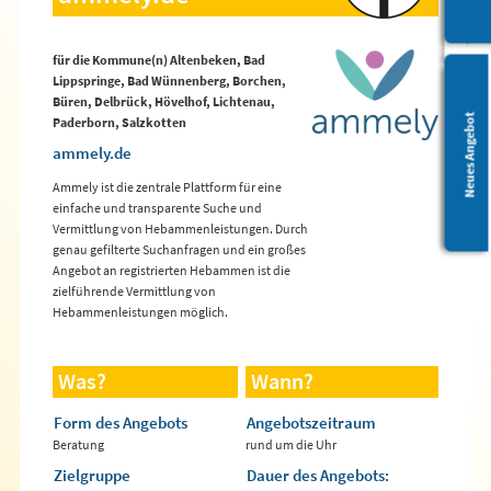
für die Kommune(n) Altenbeken, Bad
Lippspringe, Bad Wünnenberg, Borchen,
Büren, Delbrück, Hövelhof, Lichtenau,
Leichte Sprache
Neues Angebot
Paderborn, Salzkotten
ammely.de
Ammely ist die zentrale Plattform für eine
einfache und transparente Suche und
Vermittlung von Hebammenleistungen. Durch
genau gefilterte Suchanfragen und ein großes
Angebot an registrierten Hebammen ist die
zielführende Vermittlung von
Hebammenleistungen möglich.
Was?
Wann?
Form des Angebots
Angebotszeitraum
Beratung
rund um die Uhr
Zielgruppe
Dauer des Angebots: