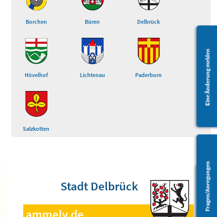
Borchen
Büren
Delbrück
Eine Änderung melden
Hövelhof
Lichtenau
Paderborn
Salzkotten
Fragen/Anregungen
Stadt Delbrück
Barrierefreiheit
ammely.de