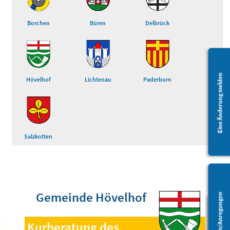
Borchen
Büren
Delbrück
Eine Änderung melden
Hövelhof
Lichtenau
Paderborn
Salzkotten
Gemeinde Hövelhof
Fragen/Anregungen
Kurberatung des