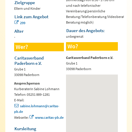
Zielgruppe
und nach telefonischer
Eltern und Kinder
Vereinbarung(persönliche
Link zum Angebot
Beratung/Telefonberatung/Videoberatung/
Beratung möglich)
299
Dauer des Angebots:
Alter
unbegrenzt
-
Wo?
Wer?
Caritasverband
Caritasverband Paderborn e.V.
Paderborn e.V.
Grube 1
33098 Paderborn
Grube 1
33098 Paderborn
Ansprechperson
Kurberaterin Sabine Lohmann
Telefon: 05251 889-1281
E-Mail:
sabine.lohmann@caritas-
pb.de
Webseite:
www.caritas-pb.de
Kursleitung