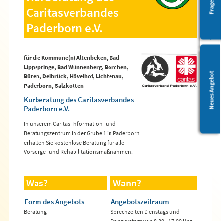
Barrierefreiheit
Caritasverbandes
Paderborn e.V.
für die Kommune(n) Altenbeken, Bad
Lippspringe, Bad Wünnenberg, Borchen,
Leichte Sprache
Neues Angebot
Büren, Delbrück, Hövelhof, Lichtenau,
Paderborn, Salzkotten
Kurberatung des Caritasverbandes
Paderborn e.V.
In unserem Caritas-Information- und
Beratungszentrum in der Grube 1 in Paderborn
erhalten Sie kostenlose Beratung für alle
Vorsorge- und Rehabilitationsmaßnahmen.
Was?
Wann?
Form des Angebots
Angebotszeitraum
Beratung
Sprechzeiten Dienstags und
Donnerstags von 8.30 - 17.00 Uhr