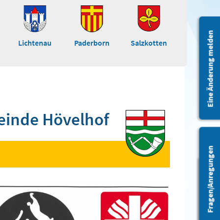
Eine Änderung melden
Lichtenau
Paderborn
Salzkotten
inde Hövelhof
Fragen/Anregungen
Barrierefreiheit