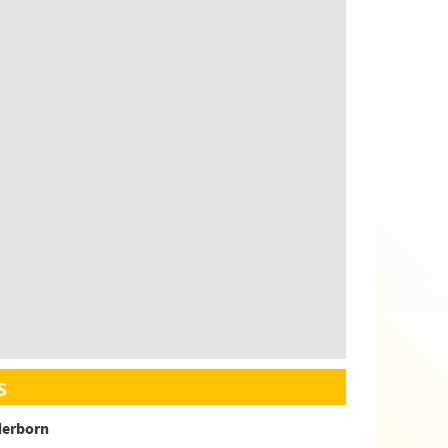
s
derborn