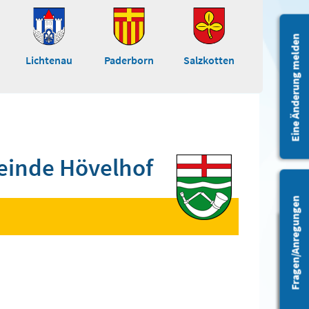
Eine Änderung melden
Lichtenau
Paderborn
Salzkotten
inde Hövelhof
Fragen/Anregungen
Barrierefreiheit