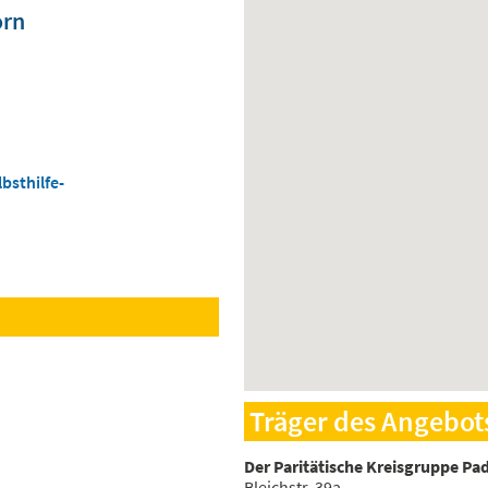
orn
bsthilfe-
Träger des Angebot
Der Paritätische Kreisgruppe Pa
Bleichstr. 39a