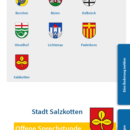
Borchen
Büren
Delbrück
Hövelhof
Lichtenau
Paderborn
Eine Änderung melden
Salzkotten
Stadt Salzkotten
Offene Sprechstunde