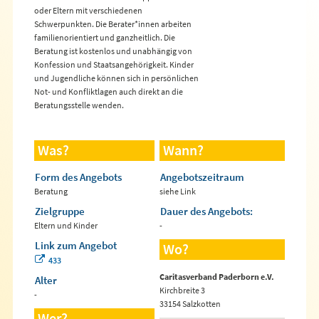
oder Eltern mit verschiedenen
Schwerpunkten. Die Berater*innen arbeiten
familienorientiert und ganzheitlich. Die
Beratung ist kostenlos und unabhängig von
Konfession und Staatsangehörigkeit. Kinder
und Jugendliche können sich in persönlichen
Not- und Konfliktlagen auch direkt an die
Beratungsstelle wenden.
Was?
Wann?
Form des Angebots
Angebotszeitraum
Beratung
siehe Link
Zielgruppe
Dauer des Angebots:
Eltern und Kinder
-
Link zum Angebot
Wo?
433
Caritasverband Paderborn e.V.
Alter
Kirchbreite 3
-
33154 Salzkotten
Wer?