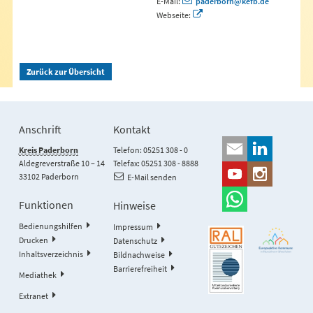
E-Mail:
paderborn@kefb.de
Webseite:
Zurück zur Übersicht
Anschrift
Kontakt
Kreis Paderborn
Telefon: 05251 308 - 0
Aldegreverstraße 10 – 14
Telefax: 05251 308 - 8888
33102 Paderborn
E-Mail senden
Funktionen
Hinweise
Bedienungshilfen
Impressum
Drucken
Datenschutz
Inhaltsverzeichnis
Bildnachweise
Barrierefreiheit
Mediathek
Extranet