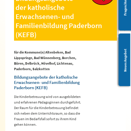
Fragen/Anregungen
Barrierefreiheit
der katholische
Erwachsenen- und
Familienbildung Paderborn
(KEFB)
Leichte Sprache
Neues Angebot
für die Kommune(n) Altenbeken, Bad
Lippspringe, Bad Wünnenberg, Borchen,
Büren, Delbrück, Hövelhof, Lichtenau,
Paderborn, Salzkotten
Bildungsangebote der katholische
Erwachsenen- und Familienbildung
Paderborn (KEFB)
Die Kinderbetreuung wird von ausgebildeten
und erfahrenen Pädagoginnen durchgeführt.
Der Raum für die Kinderbetreuung befindet
sich neben dem Unterrichtsraum, so dass die
Frauen im Bedarfsfall sofort zu ihrem Kind
gehen können.