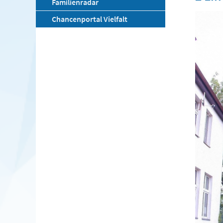
Familienradar
Chancenportal Vielfalt