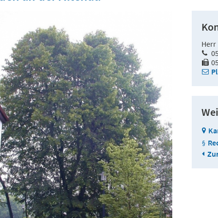
Kon
Herr
0
0
P
Wei
Ka
Re
Zur