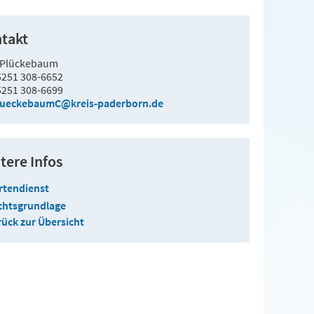
takt
 Plückebaum
5251 308-6652
5251 308-6699
lueckebaumC@kreis-paderborn.de
tere Infos
rtendienst
chtsgrundlage
ück zur Übersicht