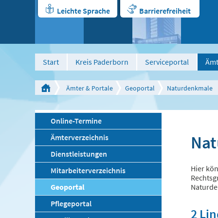
Leichte Sprache
Barrierefreiheit
Start
Kreis Paderborn
Serviceportal
Ämt
Ämter & Portale
Geoportal
Naturdenkmale
Online-Termine
Nat
Ämterverzeichnis
Dienstleistungen
Hier kön
Mitarbeiterverzeichnis
Rechtsgr
Geoportal
Naturde
Pflegeportal
2 Li