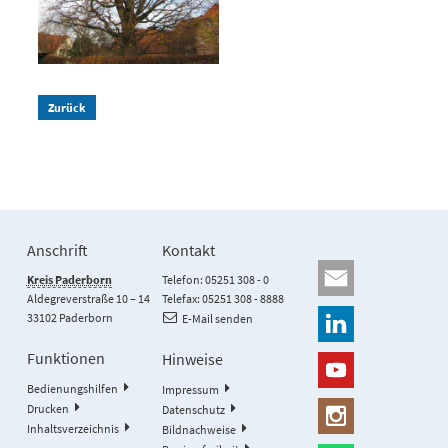
Zurück
Anschrift
Kontakt
Kreis Paderborn
Telefon: 05251 308 - 0
Aldegreverstraße 10 – 14
Telefax: 05251 308 - 8888
33102 Paderborn
E-Mail senden
Funktionen
Hinweise
Bedienungshilfen
Impressum
Drucken
Datenschutz
Inhaltsverzeichnis
Bildnachweise