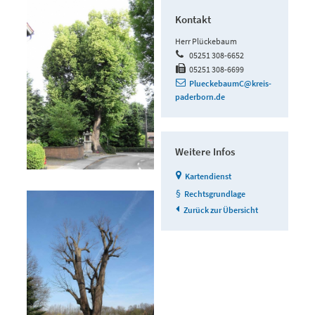
Kontakt
Herr Plückebaum
05251 308-6652
05251 308-6699
PlueckebaumC@kreis-
paderborn.de
Weitere Infos
Kartendienst
Rechtsgrundlage
Zurück zur Übersicht