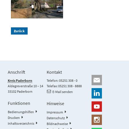
Zurück
Anschrift
Kontakt
Kreis Paderborn
Telefon: 05251 308 - 0
Aldegreverstraße 10 – 14
Telefax: 05251 308 - 8888
33102 Paderborn
E-Mail senden
Funktionen
Hinweise
Bedienungshilfen
Impressum
Drucken
Datenschutz
Inhaltsverzeichnis
Bildnachweise