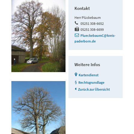
Kontakt
Herr Plückebaum
05251 308-6652
05251 308-6699
PlueckebaumC@kreis-
paderborn.de
Weitere Infos
Kartendienst
Rechtsgrundlage
Zurück zur Übersicht