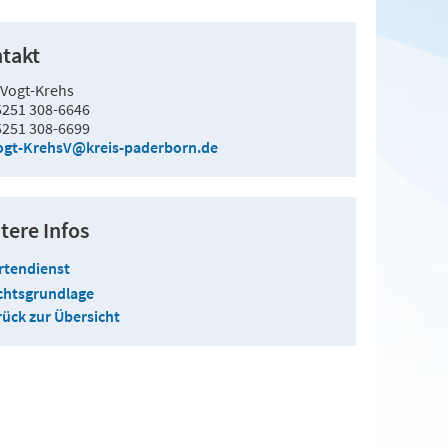
takt
 Vogt-Krehs
5251 308-6646
5251 308-6699
ogt-KrehsV@kreis-paderborn.de
tere Infos
rtendienst
chtsgrundlage
ück zur Übersicht