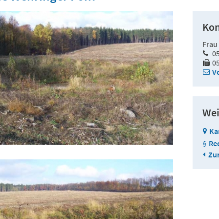
Kon
Frau
0
0
V
Wei
Ka
Re
Zur