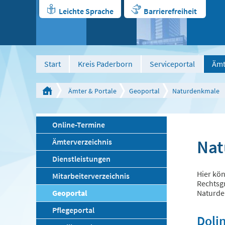
Leichte Sprache
Barrierefreiheit
Start
Kreis Paderborn
Serviceportal
Ämt
Ämter & Portale
Geoportal
Naturdenkmale
Online-Termine
Nat
Ämterverzeichnis
Dienstleistungen
Hier kön
Mitarbeiterverzeichnis
Rechtsgr
Geoportal
Naturde
Pflegeportal
Doli