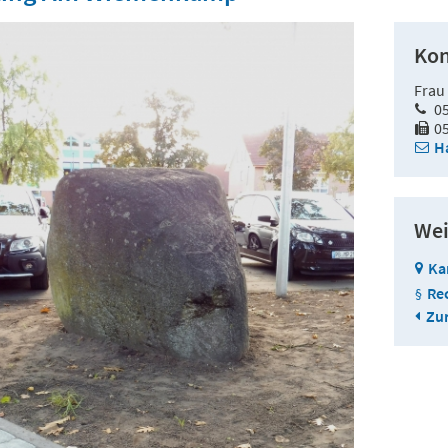
Kon
Frau
0
0
H
Wei
Ka
Re
Zur