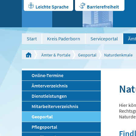
Leichte Sprache
Barrierefreiheit
Start
Kreis Paderborn
Serviceportal
Ämt
Ämter & Portale
Geoportal
Naturdenkmale
Online-Termine
Nat
Ämterverzeichnis
Dienstleistungen
Hier kön
Mitarbeiterverzeichnis
Rechtsgr
Geoportal
Naturde
Pflegeportal
Find