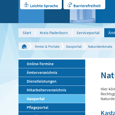
Leichte Sprache
Barrierefreiheit
Start
Kreis Paderborn
Serviceportal
Ämt
Ämter & Portale
Geoportal
Naturdenkmale
Online-Termine
Nat
Ämterverzeichnis
Dienstleistungen
Hier kön
Mitarbeiterverzeichnis
Rechtsgr
Geoportal
Naturde
Pflegeportal
Kast