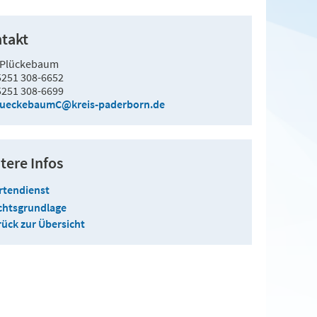
takt
 Plückebaum
5251 308-6652
5251 308-6699
lueckebaumC@kreis-paderborn.de
tere Infos
rtendienst
chtsgrundlage
ück zur Übersicht