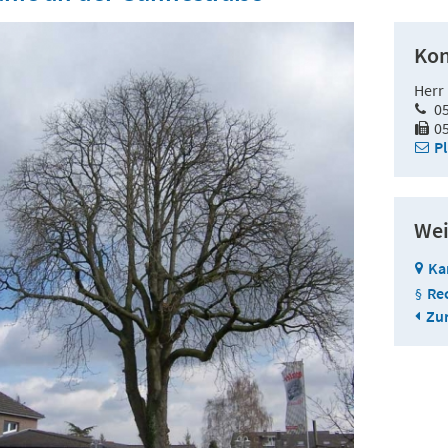
Kon
Herr
0
0
P
Wei
Ka
Re
Zur