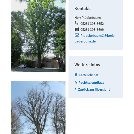
Kontakt
Herr Plückebaum
05251 308-6652
05251 308-6699
PlueckebaumC@kreis-
paderborn.de
Weitere Infos
Kartendienst
Rechtsgrundlage
Zurück zur Übersicht