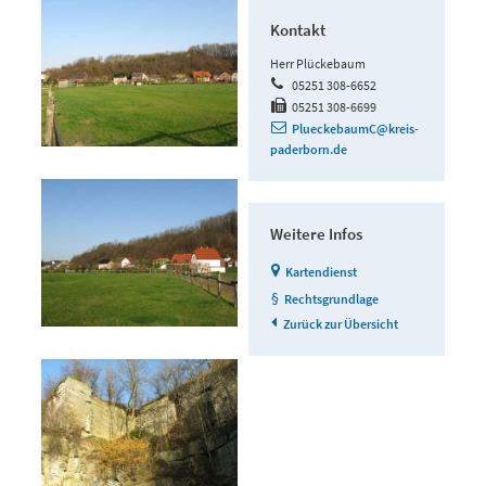
Kontakt
Herr Plückebaum
05251 308-6652
05251 308-6699
PlueckebaumC@kreis-
paderborn.de
Weitere Infos
Kartendienst
Rechtsgrundlage
Zurück zur Übersicht