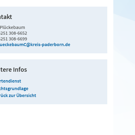
takt
 Plückebaum
5251 308-6652
5251 308-6699
lueckebaumC@kreis-paderborn.de
tere Infos
rtendienst
chtsgrundlage
ück zur Übersicht