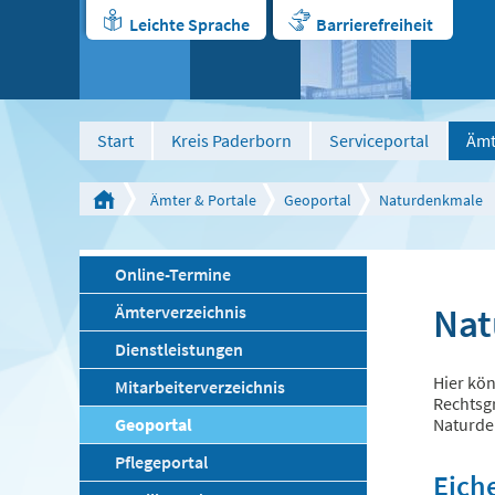
Leichte Sprache
Barrierefreiheit
Start
Kreis Paderborn
Serviceportal
Ämt
Ämter & Portale
Geoportal
Naturdenkmale
Online-Termine
Nat
Ämterverzeichnis
Dienstleistungen
Hier kön
Mitarbeiterverzeichnis
Rechtsgr
Geoportal
Naturde
Pflegeportal
Eich