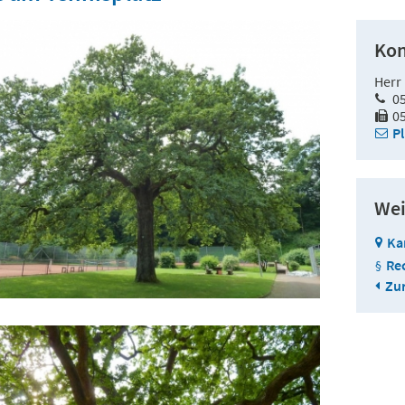
Kon
Herr
0
0
P
Wei
Ka
Re
Zur