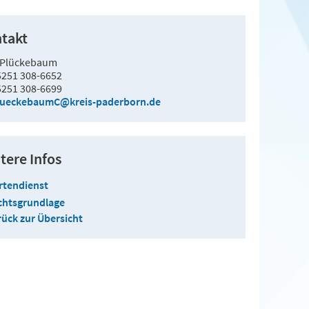
takt
 Plückebaum
5251 308-6652
5251 308-6699
lueckebaumC@kreis-paderborn.de
tere Infos
rtendienst
chtsgrundlage
ück zur Übersicht