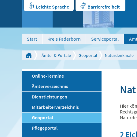
Leichte Sprache
Barrierefreiheit
Start
Kreis Paderborn
Serviceportal
Ämt
Ämter & Portale
Geoportal
Naturdenkmale
Online-Termine
Nat
Ämterverzeichnis
Dienstleistungen
Hier kön
Mitarbeiterverzeichnis
Rechtsgr
Geoportal
Naturde
Pflegeportal
2 Ei