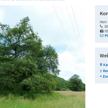
Kon
Herr
0
0
P
Wei
Ka
Re
Zur