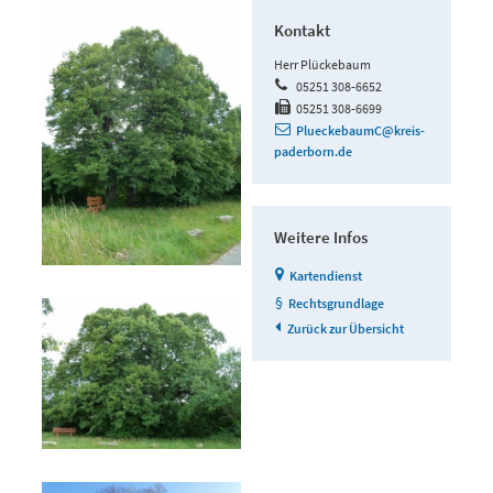
Kontakt
Herr Plückebaum
05251 308-6652
05251 308-6699
PlueckebaumC@kreis-
paderborn.de
Weitere Infos
Kartendienst
Rechtsgrundlage
Zurück zur Übersicht