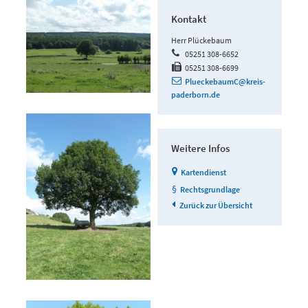
Kontakt
Herr Plückebaum
05251 308-6652
05251 308-6699
PlueckebaumC@kreis-
paderborn.de
Weitere Infos
Kartendienst
Rechtsgrundlage
Zurück zur Übersicht