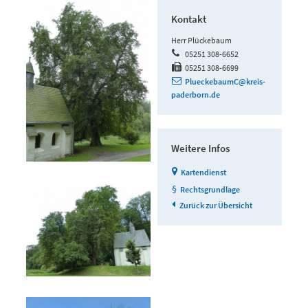
Kontakt
Herr Plückebaum
05251 308-6652
05251 308-6699
PlueckebaumC@kreis-
paderborn.de
Weitere Infos
Kartendienst
Rechtsgrundlage
Zurück zur Übersicht