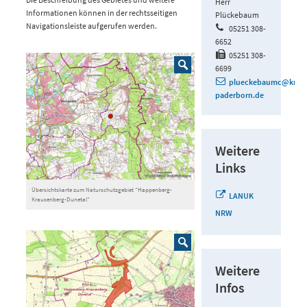
Herr
Informationen können in der rechtsseitigen
Plückebaum
Navigationsleiste aufgerufen werden.
05251 308-
6652
05251 308-
6699
plueckebaumc@kreis
paderborn.de
Weitere
Links
Übersichtskarte zum Naturschutzgebiet "Happenberg-
LANUK
Krausenberg-Dunetal"
NRW
Weitere
Infos