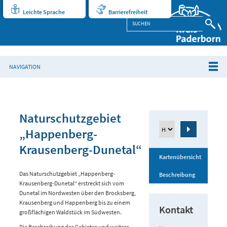
Leichte Sprache
Barrierefreiheit
NAVIGATION
Naturschutzgebiet
„Happenberg-
Krausenberg-Dunetal“
Kartenübersicht
Das Naturschutzgebiet „Happenberg-
Beschreibung
Krausenberg-Dunetal“ erstreckt sich vom
Dunetal im Nordwesten über den Brocksberg,
Krausenberg und Happenberg bis zu einem
Kontakt
großflächigen Waldstück im Südwesten.
Die Beschreibung des Gebietes und weitere