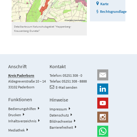
Karte
Rechtsgrundlage
Detailkarte zum Naturschutzgebiet "Happenberg-
Krausenberg-Dunetal"
Anschrift
Kontakt
Kreis Paderborn
Telefon: 05251 308 - 0
Aldegreverstraße 10 – 14
Telefax: 05251 308 - 8888
33102 Paderborn
E-Mail senden
Funktionen
Hinweise
Bedienungshilfen
Impressum
Drucken
Datenschutz
Inhaltsverzeichnis
Bildnachweise
Barrierefreiheit
Mediathek