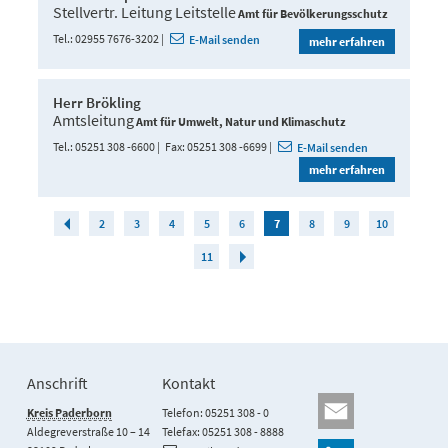
Stellvertr. Leitung Leitstelle
Amt für Bevölkerungsschutz
Tel.
02955 7676-3202
E-Mail senden
mehr erfahren
Herr Brökling
Amtsleitung
Amt für Umwelt, Natur und Klimaschutz
Tel.
05251 308 -6600
Fax
05251 308 -6699
E-Mail senden
mehr erfahren
2
3
4
5
6
7
8
9
10
11
Anschrift
Kontakt
Kreis Paderborn
Telefon: 05251 308 - 0
Aldegreverstraße 10 – 14
Telefax: 05251 308 - 8888