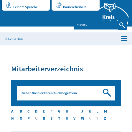
Leichte Sprache
Barrierefreiheit
NAVIGATION
Mitarbeiterverzeichnis
Suchen
A
B
C
D
E
F
G
H
I
J
K
L
M
N
O
P
Q
R
S
T
U
V
W
X
Y
Z