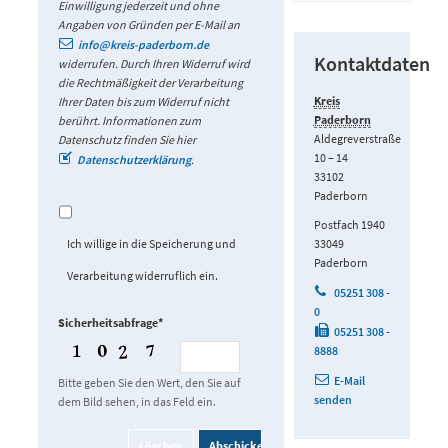
Einwilligung jederzeit und ohne
Angaben von Gründen per E-Mail an
info@kreis-paderborn.de
Kontaktdaten
widerrufen. Durch Ihren Widerruf wird
die Rechtmäßigkeit der Verarbeitung
Kreis
Ihrer Daten bis zum Widerruf nicht
Paderborn
berührt. Informationen zum
Aldegreverstraße
Datenschutz finden Sie hier
10 – 14
Datenschutzerklärung
.
33102
Paderborn
Postfach 1940
Ich willige in die Speicherung und
33049
Paderborn
Verarbeitung widerruflich ein.
05251 308 -
0
Sicherheitsabfrage*
05251 308 -
8888
E-Mail
Bitte geben Sie den Wert, den Sie auf
senden
dem Bild sehen, in das Feld ein.
Löschen
Abschicken