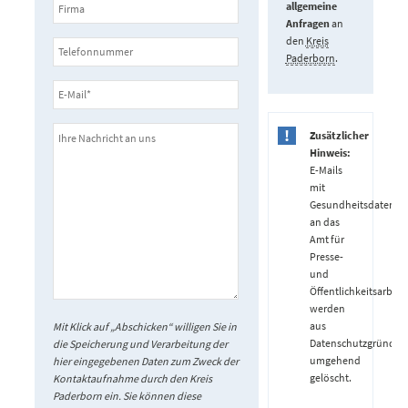
allgemeine
Anfragen
an
den
Kreis
Paderborn
.
Zusätzlicher
Hinweis:
E-Mails
mit
Gesundheitsdaten
an das
Amt für
Presse-
und
Öffentlichkeitsarbeit
werden
aus
Mit Klick auf „Abschicken“ willigen Sie in
Datenschutzgründen
die Speicherung und Verarbeitung der
umgehend
hier eingegebenen Daten zum Zweck der
gelöscht.
Kontaktaufnahme durch den Kreis
Paderborn ein. Sie können diese