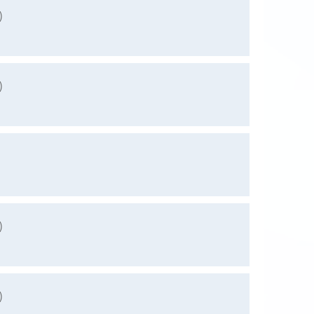
)
)
)
)