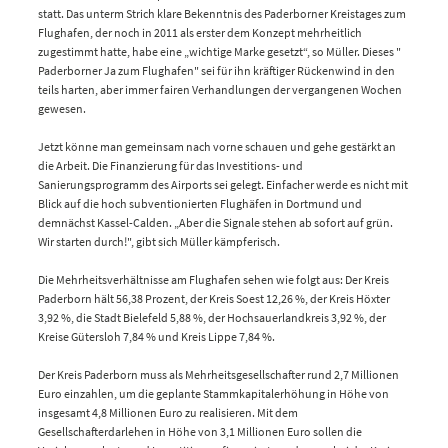
statt. Das unterm Strich klare Bekenntnis des Paderborner Kreistages zum
Flughafen, der noch in 2011 als erster dem Konzept mehrheitlich
zugestimmt hatte, habe eine „wichtige Marke gesetzt“, so Müller. Dieses "
Paderborner Ja zum Flughafen" sei für ihn kräftiger Rückenwind in den
teils harten, aber immer fairen Verhandlungen der vergangenen Wochen
gewesen.
Jetzt könne man gemeinsam nach vorne schauen und gehe gestärkt an
die Arbeit. Die Finanzierung für das Investitions- und
Sanierungsprogramm des Airports sei gelegt. Einfacher werde es nicht mit
Blick auf die hoch subventionierten Flughäfen in Dortmund und
demnächst Kassel-Calden. „Aber die Signale stehen ab sofort auf grün.
Wir starten durch!", gibt sich Müller kämpferisch.
Die Mehrheitsverhältnisse am Flughafen sehen wie folgt aus: Der Kreis
Paderborn hält 56,38 Prozent, der Kreis Soest 12,26 %, der Kreis Höxter
3,92 %, die Stadt Bielefeld 5,88 %, der Hochsauerlandkreis 3,92 %, der
Kreise Gütersloh 7,84 % und Kreis Lippe 7,84 %.
Der Kreis Paderborn muss als Mehrheitsgesellschafter rund 2,7 Millionen
Euro einzahlen, um die geplante Stammkapitalerhöhung in Höhe von
insgesamt 4,8 Millionen Euro zu realisieren. Mit dem
Gesellschafterdarlehen in Höhe von 3,1 Millionen Euro sollen die