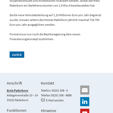
Vorjahresverluste und Investitionen finanziert werden, wobei der Kreis
Paderborn ein Darlehensvolumen von 1,9 Mio.€ bereitzustellen hat
Da die neue Verlustabdeckung auf 1,25 Millionen Euro pro Jahr begrenzt
wurde, müssen seitens des Kreises Paderborn jährlich maximal 718.750
Euro pro Jahr ausgeglichen werden.
Formal muss nun noch die Bezirksregierung dem neuen
Finanzierungskonzept zustimmen.
zurück
Anschrift
Kontakt
Kreis Paderborn
Telefon: 05251 308 - 0
Aldegreverstraße 10 – 14
Telefax: 05251 308 - 8888
33102 Paderborn
E-Mail senden
Funktionen
Hinweise