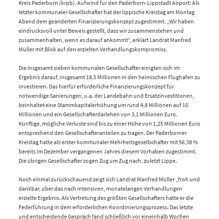
Kreis Paderborn (krpb). Aufwind für den Paderborn-Lippstadt Airport: Als
letzter kommunaler Gesellschafter hat der lippische Kreistag am Montag
Abend dem geänderten Finanzierungskonzept zugestimmt. „Wir haben
eindrucksvoll unter Beweis gestellt, dass wir zusammenstehen und
zusammenhalten, wenn es darauf ankommt“, erklärt Landrat Manfred
Müller mit Blick auf den erzielten Verhandlungskompromiss.
Die insgesamt sieben kommunalen Gesellschafter einigten sich im
Ergebnis darauf, insgesamt 18,5 Millionen in den heimischen Flughafen zu
investieren. Das hierfür erforderliche Finanzierungskonzept für
notwendige Sanierungen, u.a. der Landebahn und Ersatzinvestitionen,
beinhaltet eine Stammkapitalerhöhung um rund 4,8 Millionen auf 10
Millionen und ein Gesellschafterdarlehen von 3,1 Millionen Euro.
Künftige, mögliche Verluste sind bis zu einer Höhe von 1,25 Millionen Euro
entsprechend den Gesellschafteranteilen zu tragen. Der Paderborner
Kreistag hatte als erster kommunaler Mehrheitsgesellschafter mit 56,38 %
bereits im Dezember vergangenen Jahres diesem Vorhaben zugestimmt.
Die übrigen Gesellschafter zogen Zug um Zug nach, zuletzt Lippe.
Noch einmal zurückschauend zeigt sich Landrat Manfred Müller „froh und
dankbar, über das nach intensiven, monatelangen Verhandlungen
erzielte Ergebnis. Als Vertretung des größten Gesellschafters hatte er die
Federführung in dem erforderlichen Koordinierungsprozess. Das letzte
und entscheidende Gespräch fand schließlich vor eineinhalb Wochen