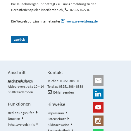
Die Teilnehmergebühr beträgt 2 €. Eine Anmeldung zu den
Herbstferienspielen ist erforderlich,
02955 7622 0
.
Die Wewelsburg im Internet unter
www.wewelsburg.de
zurück
Anschrift
Kontakt
Kreis Paderborn
Telefon: 05251 308 - 0
Aldegreverstraße 10 – 14
Telefax: 05251 308 - 8888
33102 Paderborn
E-Mail senden
Funktionen
Hinweise
Bedienungshilfen
Impressum
Drucken
Datenschutz
Inhaltsverzeichnis
Bildnachweise
Barrierefreiheit