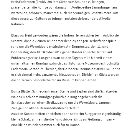
Kreis Paderborn (krpb). Um ihre Gäste zum Staunen zu bringen,
präsentierten die Könige von damals mit Vorliebe ihre Sammlungen aus
wertvollen, schönen, manchmal auch merkwürdigen Schatztümern. Um
diese besser zur Geltung zu bringen, nutzten sie besonders stilvolle
Rahmen.
Blass vor Neid geworden wären die hohen Herren sicher beim Anblick der
Schätze, die die kleinen Teilnehmer der diesjährigen Herbstferienspiele
rund um die Wewelsburg entdecken. Am Donnerstag, den 11. und
Donnerstag, den 18. Oktober 2012 gehen Kinder ab sechs Jahren auf
Entdeckungsreise. Los geht es an beiden Tagen um 14 Uhr mit einem
unterhaltsamen Rundgang durch das Historische Museum des Hochstifts
Paderborn. Gerade im Themenjahr Holz der Museumsinitiative OWL lohnt
es sich einmal mehr, ganz genau hinzuschauen. Die kleinen Gäste werden
die hölzernen Besonderheiten im Museum kennenlernen.
Bunte Blätter, Schneckenhäuser, Steine und Zapfen sind die Schätze des
Waldes. Nach dem Rundgang durch die Burg begeben sich die
Schatzsucher auf einen Streifzug rund um die Wewelsburg, sammeln
Zweige und allerlei Besonderheiten der Natur.
Aus den Kostbarkeiten entstehen dann später im Burggarten eigenhändig
kleine Schatzrahmen, die die Fundstücke richtig zur Geltung bringen –
eine kleine Wunderkammer auch für zu Hause.