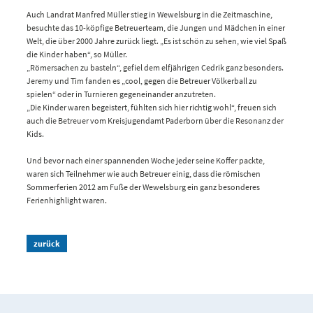
Auch Landrat Manfred Müller stieg in Wewelsburg in die Zeitmaschine,
besuchte das 10-köpfige Betreuerteam, die Jungen und Mädchen in einer
Welt, die über 2000 Jahre zurück liegt. „Es ist schön zu sehen, wie viel Spaß
die Kinder haben“, so Müller.
„Römersachen zu basteln“, gefiel dem elfjährigen Cedrik ganz besonders.
Jeremy und Tim fanden es „cool, gegen die Betreuer Völkerball zu
spielen“ oder in Turnieren gegeneinander anzutreten.
„Die Kinder waren begeistert, fühlten sich hier richtig wohl“, freuen sich
auch die Betreuer vom Kreisjugendamt Paderborn über die Resonanz der
Kids.
Und bevor nach einer spannenden Woche jeder seine Koffer packte,
waren sich Teilnehmer wie auch Betreuer einig, dass die römischen
Sommerferien 2012 am Fuße der Wewelsburg ein ganz besonderes
Ferienhighlight waren.
zurück