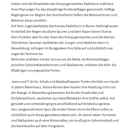
hatten sich die Mitarbeiter des Kreisjugendamtes Paderborn während
ihrer Planungen für das diesjährige Kinderzeltlager gewünscht. Heftige
Regengüsse vor Beginn der Sommerferien ließen die Betreuerinnen und
Betreuer daran zweifeln.
Auf dem Jugendzeltplatz des Kreises Paderborn in Büren-Siddinghausen
hinterließ der Regen deutliche Spuren und dem Rasen keine Chance.
Kein Problem aber für das Team des Kreisjugendamtes und die kleinen
Teilnehmer. Spontan residierten die Jungen und Mädchen dann in
Wewelsburg, schlugen im Burggraben ihre Zelte auf und plötzlich war
sogar der Sommer da.
48 Kinder strahlten mit der Sonne um die Wette. Im Römerzeltlager,
zwischen Schwertkämpferinnen und Gladiatoren, erlebten die Acht- bis
Elfjährigen unvergessliche Ferien.
Jeans und T-shirts, Schals und Baseballkappen finden die Kids von heute
in jedem Warenhaus. Kleine Römer aber kaufen ihre Kleidung nicht von
der Stange. In Wewelsburg bewiesen die Kinder Kreativität und
Einfallsreichtum, zauberten aus Kartoffelsäcken ihre Outfits selbst. Gut
gerüstet und verkleidet ging es anschließend auf Entdeckungsreise.
Von Langeweile keine Spur. Die ersten Ferien ohne die Eltern sollen ja
schließlich auch etwas ganz Besonderes sein. So stand neben Turnieren
und Ballspielen auch eine Römerralley, ein Ausflug ins Schwimmbad und
die Nachtwache auf dem Programm.