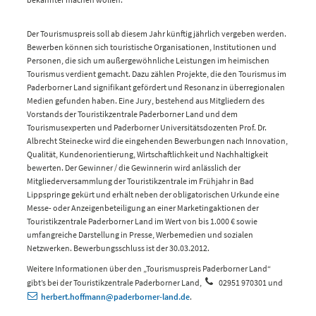
Der Tourismuspreis soll ab diesem Jahr künftig jährlich vergeben werden.
Bewerben können sich touristische Organisationen, Institutionen und
Personen, die sich um außergewöhnliche Leistungen im heimischen
Tourismus verdient gemacht. Dazu zählen Projekte, die den Tourismus im
Paderborner Land signifikant gefördert und Resonanz in überregionalen
Medien gefunden haben. Eine Jury, bestehend aus Mitgliedern des
Vorstands der Touristikzentrale Paderborner Land und dem
Tourismusexperten und Paderborner Universitätsdozenten Prof. Dr.
Albrecht Steinecke wird die eingehenden Bewerbungen nach Innovation,
Qualität, Kundenorientierung, Wirtschaftlichkeit und Nachhaltigkeit
bewerten. Der Gewinner / die Gewinnerin wird anlässlich der
Mitgliederversammlung der Touristikzentrale im Frühjahr in Bad
Lippspringe gekürt und erhält neben der obligatorischen Urkunde eine
Messe- oder Anzeigenbeteiligung an einer Marketingaktionen der
Touristikzentrale Paderborner Land im Wert von bis 1.000 € sowie
umfangreiche Darstellung in Presse, Werbemedien und sozialen
Netzwerken. Bewerbungsschluss ist der 30.03.2012.
Weitere Informationen über den „Tourismuspreis Paderborner Land“
gibt’s bei der Touristikzentrale Paderborner Land,
02951 970301
und
herbert.hoffmann@paderborner-land.de
.