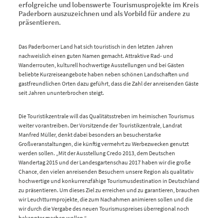
erfolgreiche und lobenswerte Tourismusprojekte im Kreis
Paderborn auszuzeichnen und als Vorbild für andere zu
präsentieren.
Das Paderborner Land hat sich touristisch in den letzten Jahren
nachweislich einen guten Namen gemacht. Attraktive Rad- und
Wanderrouten, kulturell hochwertige Ausstellungen und bei Gästen
beliebte Kurzreiseangebote haben neben schönen Landschaften und
gastfreundlichen Orten dazu geführt, dass die Zahl der anreisenden Gäste
seit Jahren ununterbrochen steigt.
Die Touristikzentrale will das Qualitätsstreben im heimischen Tourismus
weiter vorantreiben. Der Vorsitzende der Touristikzentrale, Landrat
Manfred Müller, denkt dabei besonders an besucherstarke
Großveranstaltungen, die künftig vermehrt zu Werbezwecken genutzt
werden sollen. „Mit der Ausstellung Credo 2013, dem Deutschen
Wandertag 2015 und der Landesgartenschau 2017 haben wir die große
Chance, den vielen anreisenden Besuchern unsere Region als qualitativ
hochwertige und konkurrenzfähige Tourismusdestination in Deutschland
zu präsentieren. Um dieses Ziel zu erreichen und zu garantieren, brauchen
wir Leuchtturmprojekte, die zum Nachahmen animieren sollen und die
wir durch die Vergabe des neuen Tourismuspreises überregional noch
bekannter machen wollen.“