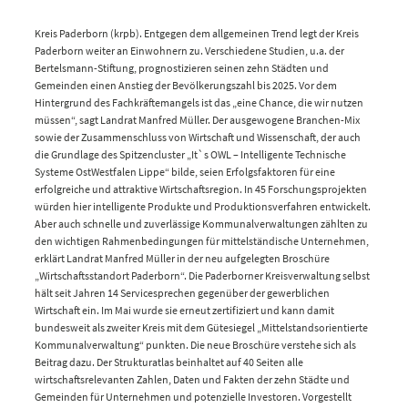
Kreis Paderborn (krpb). Entgegen dem allgemeinen Trend legt der Kreis
Paderborn weiter an Einwohnern zu. Verschiedene Studien, u.a. der
Bertelsmann-Stiftung, prognostizieren seinen zehn Städten und
Gemeinden einen Anstieg der Bevölkerungszahl bis 2025. Vor dem
Hintergrund des Fachkräftemangels ist das „eine Chance, die wir nutzen
müssen“, sagt Landrat Manfred Müller. Der ausgewogene Branchen-Mix
sowie der Zusammenschluss von Wirtschaft und Wissenschaft, der auch
die Grundlage des Spitzencluster „It`s OWL – Intelligente Technische
Systeme OstWestfalen Lippe“ bilde, seien Erfolgsfaktoren für eine
erfolgreiche und attraktive Wirtschaftsregion. In 45 Forschungsprojekten
würden hier intelligente Produkte und Produktionsverfahren entwickelt.
Aber auch schnelle und zuverlässige Kommunalverwaltungen zählten zu
den wichtigen Rahmenbedingungen für mittelständische Unternehmen,
erklärt Landrat Manfred Müller in der neu aufgelegten Broschüre
„Wirtschaftsstandort Paderborn“. Die Paderborner Kreisverwaltung selbst
hält seit Jahren 14 Servicesprechen gegenüber der gewerblichen
Wirtschaft ein. Im Mai wurde sie erneut zertifiziert und kann damit
bundesweit als zweiter Kreis mit dem Gütesiegel „Mittelstandsorientierte
Kommunalverwaltung“ punkten. Die neue Broschüre verstehe sich als
Beitrag dazu. Der Strukturatlas beinhaltet auf 40 Seiten alle
wirtschaftsrelevanten Zahlen, Daten und Fakten der zehn Städte und
Gemeinden für Unternehmen und potenzielle Investoren. Vorgestellt