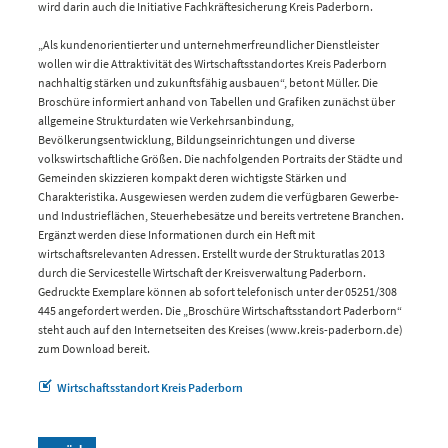
wird darin auch die Initiative Fachkräftesicherung Kreis Paderborn.
„Als kundenorientierter und unternehmerfreundlicher Dienstleister
wollen wir die Attraktivität des Wirtschaftsstandortes Kreis Paderborn
nachhaltig stärken und zukunftsfähig ausbauen“, betont Müller. Die
Broschüre informiert anhand von Tabellen und Grafiken zunächst über
allgemeine Strukturdaten wie Verkehrsanbindung,
Bevölkerungsentwicklung, Bildungseinrichtungen und diverse
volkswirtschaftliche Größen. Die nachfolgenden Portraits der Städte und
Gemeinden skizzieren kompakt deren wichtigste Stärken und
Charakteristika. Ausgewiesen werden zudem die verfügbaren Gewerbe-
und Industrieflächen, Steuerhebesätze und bereits vertretene Branchen.
Ergänzt werden diese Informationen durch ein Heft mit
wirtschaftsrelevanten Adressen. Erstellt wurde der Strukturatlas 2013
durch die Servicestelle Wirtschaft der Kreisverwaltung Paderborn.
Gedruckte Exemplare können ab sofort telefonisch unter der 05251/308
445 angefordert werden. Die „Broschüre Wirtschaftsstandort Paderborn“
steht auch auf den Internetseiten des Kreises (www.kreis-paderborn.de)
zum Download bereit.
Wirtschaftsstandort Kreis Paderborn