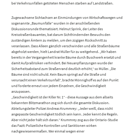
bei Verkehrsunfällen getöteten Menschen starben auf Landstraßen.
Zugewachsene Sichtachsen an Einmündungen von Wirtschaftswegen und
sogenannte „Baumunfälle“ wurden in der anschließenden
Diskussionsrunde thematisiert. Helmut Sprink, der Leiter des
Kreisstraßenbauamtes, bat darum Sichthindernden Bewuchs den
zuständigen Ämtern zu melden, um den zügigen Rückschnitt zu
veranlassen. Dass Alleen gänzlich verschwinden und alle Straßenbäume
abgeholzt werden, hielt Landrat Müller für zu weitgehend. „Wir haben
bereits in der Vergangenheit kranke Bäume durch Buschwerk ersetzt und
damit Aufprallrisiken verhindert. Bei Neuanpflanzungen wurde der
Sicherheitsabstand zum Straßenrand deutlich erhöht,“ so Müller. „Die
Bäume sind nicht schuld. Kein Baum springt auf die Straße und
verursacht einen Verkehrsunfall“, brachte Mönnighoff es auf den Punkt
und forderte erneut von jedem Einzelnen, die Geschwindigkeit
anzupassen.
„Geschwindigkeit ist der Killer Nr. 1“ - diese Aussage aus dem allseits
bekannten Blitzmarathon zog sich durch die gesamte Diskussion.
Abteilungsleiter Polizei Andreas Krummrey: „Jeder weiß, dass nicht
angepasste Geschwindigkeit tödlich sein kann. Jeder kennt die Regeln.
Aber nicht jeder hält sich daran.“ Krummrey zog aus der Ontario-Studie
das Fazit: Polizeiliche Kontrollen und Sanktionen wirken
nachgewiesenermaßen. Wer einmal wegen einer