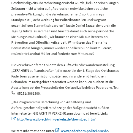
Geschwindigkeitsüberschreitung erwischt wurde, fiel über einen langen
Zeitraum nicht wieder auf. „Repression entwickelt eine deutliche
präventive Wirkung für die Verkehrssicherheit,“ so Krummreys
Standpunkt. „Mehr Werbung für Polizeikontrollen und weg von
gegenläufigen Stammtischparolen“, fasste Daniel Saage, der durch die
Tagung führte, zusammen und brachte damit auch seine persönliche
Meinung zum Ausdruck. „Wir brauchen einen Mix aus Repression,
Prävention und Öffentlichkeitsarbeit. Wir müssen das Thema ins
Bewusstsein bringen, immer wieder appellieren und kontrollieren“,
resümierte Landrat Müller und forderte zum Mittun auf.
Die Verkehrskonferenz bildete den Auftakt für die Wanderausstellung
„GEFAHREN auf Landstraßen“, die zurzeit in der 1. Etage des Kreishauses
Paderborn zusehen ist und später auch in anderen öffentlichen
Gebäuden im Kreisgebiet präsentiert werden kann. Zu buchen ist die
Ausstellung bei der Pressestelle der Kreispolizeibehörde Paderborn, Tel.:
05251/3061300
.
„Das Programm zur Berechnung von Anhalteweg und
Aufprallgeschwindigkeit mit Anzeige des Bußgeldes steht auf den
Internetseiten GIB ACHT IM VERKEHR zum download bereit. Link:
http://www.gib-acht-im-verkehr.de/download.htm
“
Weitere Informationen unter
www.paderborn.polizei.nrw.de
.