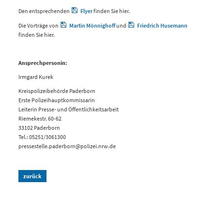
Den entsprechenden
Flyer
finden Sie hier.
Die Vorträge von
Martin Mönnighoff
und
Friedrich Husemann
finden Sie hier.
Ansprechpersonin:
Irmgard Kurek
Kreispolizeibehörde Paderborn
Erste Polizeihauptkommissarin
Leiterin Presse- und Öffentlichkeitsarbeit
Riemekestr. 60-62
33102 Paderborn
Tel.: 05251/3061300
pressestelle.paderborn@polizei.nrw.de
zurück