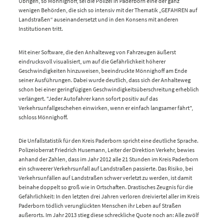
Übrigen, so Mönnighoff, sei die Polizei in Paderborn eine der ganz
wenigen Behörden, die sich so intensiv mit der Thematik „GEFAHREN auf
Landstraßen“ auseinandersetzt und in den Konsens mit anderen
Institutionen tritt.
Mit einer Software, die den Anhalteweg von Fahrzeugen äußerst
eindrucksvoll visualisiert, um auf die Gefährlichkeit höherer
Geschwindigkeiten hinzuweisen, beeindruckte Mönnighoff am Ende
seiner Ausführungen. Dabei wurde deutlich, dass sich der Anhalteweg
schon bei einer geringfügigen Geschwindigkeitsüberschreitung erheblich
verlängert. "Jeder Autofahrer kann sofort positiv auf das
Verkehrsunfallgeschehen einwirken, wenn er einfach langsamer fährt",
schloss Mönnighoff.
Die Unfallstatistik für den Kreis Paderborn spricht eine deutliche Sprache.
Polizeioberrat Friedrich Husemann, Leiter der Direktion Verkehr, bewies
anhand der Zahlen, dass im Jahr 2012 alle 21 Stunden im Kreis Paderborn
ein schweerer Verkehrsunfall auf Landstraßen passierte. Das Risiko, bei
Verkehrsunfällen auf Landstraßen schwer verletzt zu werden, ist damit
beinahe doppelt so groß wie in Ortschaften. Drastisches Zeugnis für die
Gefährlichkeit: In den letzten drei Jahren verloren dreiviertel aller im Kreis
Paderborn tödlich verunglückten Menschen ihr Leben auf Straßen
außerorts. Im Jahr 2013 stieg diese schreckliche Quote noch an: Alle zwölf