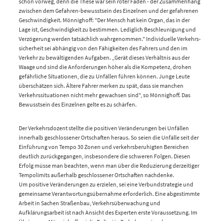
schon vorweg, denn die These war sein roter Faden - der Zusammenhang
zwischen dem Gefahren-bewusstsein des Einzelnen und der gefahrenen
Geschwindigkeit. Mönnighoff: "Der Mensch hat kein Organ, das in der
Lage ist, Geschwindigkeit zu bestimmen. Lediglich Beschleunigung und
Verzögerung werden tatsächlich wahrgenommen." Individuelle Verkehrs-
sicherheit sei abhängig von den Fähigkeiten des Fahrers und den im
Verkehr zu bewältigenden Aufgaben. „Gerät dieses Verhältnis aus der
Waage und sind die Anforderungen höher als die Kompetenz, drohen
gefährliche Situationen, die zu Unfällen führen können. Junge Leute
überschätzen sich. Ältere Fahrer merken zu spät, dass sie manchen
Verkehrssituationen nicht mehr gewachsen sind", so Mönnighoff. Das
Bewusstsein des Einzelnen gelte es zu schärfen.
Der Verkehrsdozent stellte die positiven Veränderungen bei Unfällen
innerhalb geschlossener Ortschaften heraus. So seien die Unfälle seit der
Einführung von Tempo 30 Zonen und verkehrsberuhigten Bereichen
deutlich zurückgegangen, insbesondere die schweren Folgen. Diesen
Erfolg müsse man beachten, wenn man über die Reduzierung derzeitiger
Tempolimits außerhalb geschlossener Ortschaften nachdenke.
Um positive Veränderungen zu erzielen, sei eine Verbundstrategie und
gemeinsame Verantwortungsübernahme erforderlich. Eine abgestimmte
Arbeit in Sachen Straßenbau, Verkehrsüberwachung und
Aufklärungsarbeit ist nach Ansicht des Experten erste Voraussetzung. Im