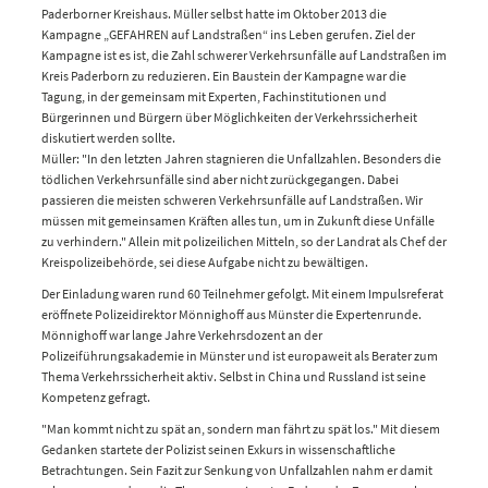
Paderborner Kreishaus. Müller selbst hatte im Oktober 2013 die
Kampagne „GEFAHREN auf Landstraßen“ ins Leben gerufen. Ziel der
Kampagne ist es ist, die Zahl schwerer Verkehrsunfälle auf Landstraßen im
Kreis Paderborn zu reduzieren. Ein Baustein der Kampagne war die
Tagung, in der gemeinsam mit Experten, Fachinstitutionen und
Bürgerinnen und Bürgern über Möglichkeiten der Verkehrssicherheit
diskutiert werden sollte.
Müller: "In den letzten Jahren stagnieren die Unfallzahlen. Besonders die
tödlichen Verkehrsunfälle sind aber nicht zurückgegangen. Dabei
passieren die meisten schweren Verkehrsunfälle auf Landstraßen. Wir
müssen mit gemeinsamen Kräften alles tun, um in Zukunft diese Unfälle
zu verhindern." Allein mit polizeilichen Mitteln, so der Landrat als Chef der
Kreispolizeibehörde, sei diese Aufgabe nicht zu bewältigen.
Der Einladung waren rund 60 Teilnehmer gefolgt. Mit einem Impulsreferat
eröffnete Polizeidirektor Mönnighoff aus Münster die Expertenrunde.
Mönnighoff war lange Jahre Verkehrsdozent an der
Polizeiführungsakademie in Münster und ist europaweit als Berater zum
Thema Verkehrssicherheit aktiv. Selbst in China und Russland ist seine
Kompetenz gefragt.
"Man kommt nicht zu spät an, sondern man fährt zu spät los." Mit diesem
Gedanken startete der Polizist seinen Exkurs in wissenschaftliche
Betrachtungen. Sein Fazit zur Senkung von Unfallzahlen nahm er damit