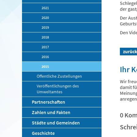
Schlege
2021
der gas
Der Aust
2020
Geburtst
2019
Den Vid
2018
2017
zurüc
2016
2015
Ihr 
Öffentliche Zustellungen
Wir freu
Veröffentlichungen des
damit fü
Umweltamtes
Meinungs
anregen
Partnerschaften
Zahlen und Fakten
0 Ko
Städte und Gemeinden
Schre
Geschichte