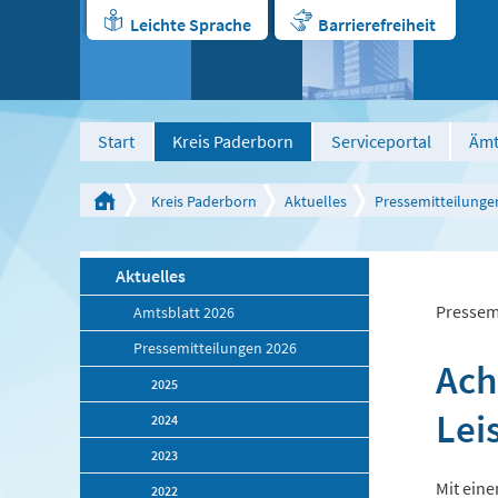
Leichte Sprache
Barrierefreiheit
Start
Kreis Paderborn
Serviceportal
Ämt
Kreis Paderborn
Aktuelles
Pressemitteilunge
Aktuelles
Pressem
Amtsblatt 2026
Pressemitteilungen 2026
Ach
2025
Lei
2024
2023
Mit ein
2022