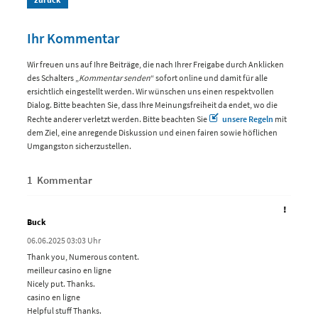
Ihr Kommentar
Wir freuen uns auf Ihre Beiträge, die nach Ihrer Freigabe durch Anklicken
des Schalters „
Kommentar senden
“ sofort online und damit für alle
ersichtlich eingestellt werden. Wir wünschen uns einen respektvollen
Dialog. Bitte beachten Sie, dass Ihre Meinungsfreiheit da endet, wo die
Rechte anderer verletzt werden. Bitte beachten Sie
unsere Regeln
mit
dem Ziel, eine anregende Diskussion und einen fairen sowie höflichen
Umgangston sicherzustellen.
1 Kommentar
Buck
06.06.2025 03:03 Uhr
Thank you, Numerous content.
meilleur casino en ligne
Nicely put. Thanks.
casino en ligne
Helpful stuff Thanks.