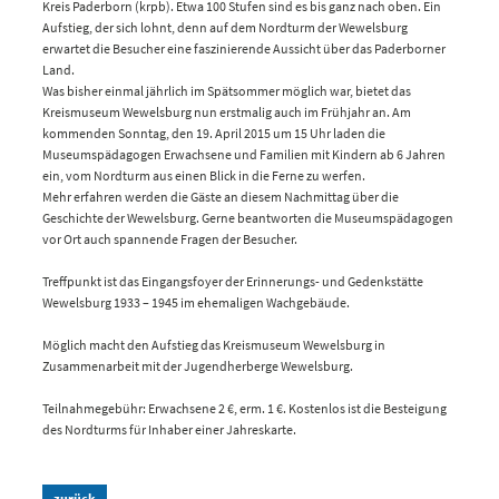
Kreis Paderborn (krpb). Etwa 100 Stufen sind es bis ganz nach oben. Ein
Aufstieg, der sich lohnt, denn auf dem Nordturm der Wewelsburg
erwartet die Besucher eine faszinierende Aussicht über das Paderborner
Land.
Was bisher einmal jährlich im Spätsommer möglich war, bietet das
Kreismuseum Wewelsburg nun erstmalig auch im Frühjahr an. Am
kommenden Sonntag, den 19. April 2015 um 15 Uhr laden die
Museumspädagogen Erwachsene und Familien mit Kindern ab 6 Jahren
ein, vom Nordturm aus einen Blick in die Ferne zu werfen.
Mehr erfahren werden die Gäste an diesem Nachmittag über die
Geschichte der Wewelsburg. Gerne beantworten die Museumspädagogen
vor Ort auch spannende Fragen der Besucher.
Treffpunkt ist das Eingangsfoyer der Erinnerungs- und Gedenkstätte
Wewelsburg 1933 – 1945 im ehemaligen Wachgebäude.
Möglich macht den Aufstieg das Kreismuseum Wewelsburg in
Zusammenarbeit mit der Jugendherberge Wewelsburg.
Teilnahmegebühr: Erwachsene 2 €, erm. 1 €. Kostenlos ist die Besteigung
des Nordturms für Inhaber einer Jahreskarte.
zurück