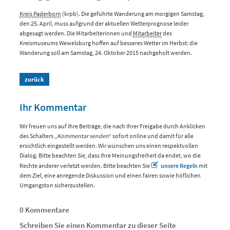
Kreis Paderborn
(krpb). Die geführte Wanderung am morgigen Samstag,
den 25. April, muss aufgrund der aktuellen Wetterprognose leider
abgesagt werden. Die Mitarbeiterinnen und
Mitarbeiter
des
Kreismuseums Wewelsburg hoffen auf besseres Wetter im Herbst: die
Wanderung soll am Samstag, 24. Oktober 2015 nachgeholt werden.
zurück
Ihr Kommentar
Wir freuen uns auf Ihre Beiträge, die nach Ihrer Freigabe durch Anklicken
des Schalters „
Kommentar senden
“ sofort online und damit für alle
ersichtlich eingestellt werden. Wir wünschen uns einen respektvollen
Dialog. Bitte beachten Sie, dass Ihre Meinungsfreiheit da endet, wo die
Rechte anderer verletzt werden. Bitte beachten Sie
unsere Regeln
mit
dem Ziel, eine anregende Diskussion und einen fairen sowie höflichen
Umgangston sicherzustellen.
0 Kommentare
Schreiben Sie einen Kommentar zu dieser Seite