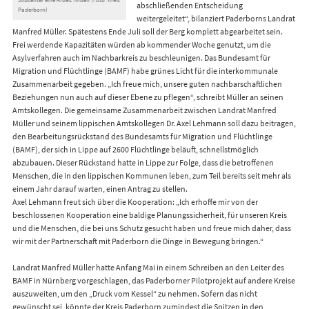
abschließenden Entscheidung
Paderborn)
weitergeleitet“, bilanziert Paderborns Landrat
Manfred Müller. Spätestens Ende Juli soll der Berg komplett abgearbeitet sein.
Frei werdende Kapazitäten würden ab kommender Woche genutzt, um die
Asylverfahren auch im Nachbarkreis zu beschleunigen. Das Bundesamt für
Migration und Flüchtlinge (BAMF) habe grünes Licht für die interkommunale
Zusammenarbeit gegeben. „Ich freue mich, unsere guten nachbarschaftlichen
Beziehungen nun auch auf dieser Ebene zu pflegen“, schreibt Müller an seinen
Amtskollegen. Die gemeinsame Zusammenarbeit zwischen Landrat Manfred
Müller und seinem lippischen Amtskollegen Dr. Axel Lehmann soll dazu beitragen,
den Bearbeitungsrückstand des Bundesamts für Migration und Flüchtlinge
(BAMF), der sich in Lippe auf 2600 Flüchtlinge beläuft, schnellstmöglich
abzubauen. Dieser Rückstand hatte in Lippe zur Folge, dass die betroffenen
Menschen, die in den lippischen Kommunen leben, zum Teil bereits seit mehr als
einem Jahr darauf warten, einen Antrag zu stellen.
Axel Lehmann freut sich über die Kooperation: „Ich erhoffe mir von der
beschlossenen Kooperation eine baldige Planungssicherheit, für unseren Kreis
und die Menschen, die bei uns Schutz gesucht haben und freue mich daher, dass
wir mit der Partnerschaft mit Paderborn die Dinge in Bewegung bringen.“
Landrat Manfred Müller hatte Anfang Mai in einem Schreiben an den Leiter des
BAMF in Nürnberg vorgeschlagen, das Paderborner Pilotprojekt auf andere Kreise
auszuweiten, um den „Druck vom Kessel“ zu nehmen. Sofern das nicht
gewünscht sei, könnte der Kreis Paderborn zumindest die Spitzen in den