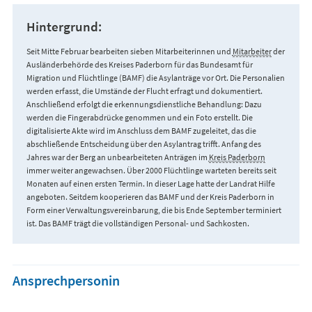
Hintergrund:
Seit Mitte Februar bearbeiten sieben Mitarbeiterinnen und
Mitarbeiter
der
Ausländerbehörde des Kreises Paderborn für das Bundesamt für
Migration und Flüchtlinge (BAMF) die Asylanträge vor Ort. Die Personalien
werden erfasst, die Umstände der Flucht erfragt und dokumentiert.
Anschließend erfolgt die erkennungsdienstliche Behandlung: Dazu
werden die Fingerabdrücke genommen und ein Foto erstellt. Die
digitalisierte Akte wird im Anschluss dem BAMF zugeleitet, das die
abschließende Entscheidung über den Asylantrag trifft. Anfang des
Jahres war der Berg an unbearbeiteten Anträgen im
Kreis Paderborn
immer weiter angewachsen. Über 2000 Flüchtlinge warteten bereits seit
Monaten auf einen ersten Termin. In dieser Lage hatte der Landrat Hilfe
angeboten. Seitdem kooperieren das BAMF und der Kreis Paderborn in
Form einer Verwaltungsvereinbarung, die bis Ende September terminiert
ist. Das BAMF trägt die vollständigen Personal- und Sachkosten.
Ansprechpersonin