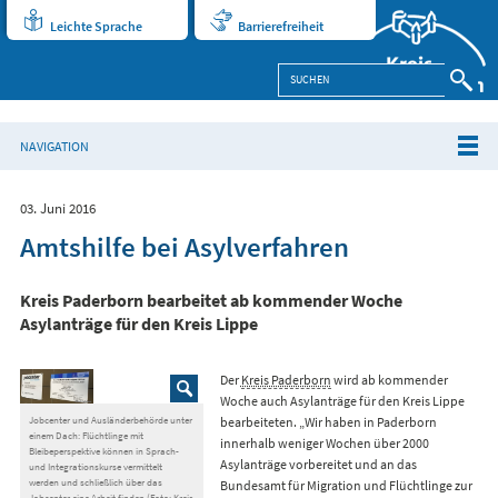
Leichte Sprache
Barrierefreiheit
NAVIGATION
03. Juni 2016
Amtshilfe bei Asylverfahren
Kreis Paderborn bearbeitet ab kommender Woche
Asylanträge für den Kreis Lippe
Der
Kreis Paderborn
wird ab kommender
Woche auch Asylanträge für den Kreis Lippe
bearbeiteten. „Wir haben in Paderborn
Jobcenter und Ausländerbehörde unter
einem Dach: Flüchtlinge mit
innerhalb weniger Wochen über 2000
Bleibeperspektive können in Sprach-
Asylanträge vorbereitet und an das
und Integrationskurse vermittelt
werden und schließlich über das
Bundesamt für Migration und Flüchtlinge zur
Jobcenter eine Arbeit finden (Foto: Kreis