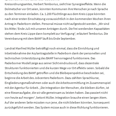
Kreisordnungsamtes, Herbert Temborius, sieht hier Synergieeffekte. Wenn die
Dolmetscher vor Ort seien, könnten Kommunen ihre Menschen je nach Sprache
zu den Terminen einladen. Ca. 1.200 Flüchtlinge aus dem Kreis Lippe könnten
nach einer ersten Einschätzung voraussichtlich in den kommenden Wochen ihren
Antrag in Paderborn stellen. Personal müsse nicht aufgestockt werden. „Wir sind
bis Mitte / Ende Juli mit unseren Anträgen durch. Die frei werdenden Kapazitäten
stehen dem Kreis Lippe dann komplett zur Verfügung“, erläutert Temborius. Die
Vereinbarung mit dem BAMF läuft bis Ende September.
Landrat Manfred Müller bekräftigt noch einmal, dass die Einrichtung und
Inbetriebnahme der Asylantragsstelle in Paderborn dank der personellen und
technischen Unterstützung des BAMF hervorragend funktioniere. Das
Paderborner Modell zeige aus seiner Sicht eindrucksvoll, dass dezentrale
Strukturen funktionierten und die kurzen Wege vor Ort effektiv seien. Sobald die
Entscheidung des BAMF getroffen und die Bleibeperspektive beschieden sei,
beginne die Arbeit des Jobcenters Paderborn. Dazu zählten Sprachkurse,
Eingliederungsmaßnahmen oder auch die Arbeitsvermittlung im Zusammenspiel
mit der Agentur für Arbeit. „Die Integration der Menschen, die bleiben dürfen, ist
eine Riesenaufgabe, die wir alle gemeinsam zu leisten haben. Das passiert nicht
von heute auf morgen“, betont Müller. Integration brauche einen langen Atem.
Auf der anderen Seite müssten nun jene, die nicht bleiben könnten, konsequent
zurückgeführt werden. Das System müsse auch in diese Richtung funktionieren.