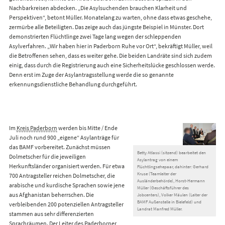
Nachbarkreisen abdecken. „Die Asylsuchenden brauchen Klarheit und
Perspektiven“, betont Müller. Monatelang zu warten, ohne dass etwas geschehe,
zermürbe alle Beteiligten. Das zeige auch das jüngste Beispiel in Münster. Dort
demonstrierten Flüchtlinge zwei Tage lang wegen der schleppenden
Asylverfahren. „Wir haben hier in Paderborn Ruhe vor Ort“, bekräftigt Müller, weil
die Betroffenen sehen, dass es weiter gehe. Die beiden Landräte sind sich zudem
einig, dass durch die Registrierung auch eine Sicherheitslücke geschlossen werde.
Denn erst im Zuge der Asylantragsstellung werde die so genannte
erkennungsdienstliche Behandlung durchgeführt.
Im
Kreis Paderborn
werden bis Mitte / Ende
Juli noch rund 900 „eigene“ Asylanträge für
das BAMF vorbereitet. Zunächst müssen
Betty Atlassi (sitzend) bearbeitet den
Dolmetscher für die jeweiligen
Asylantrag von einem
Herkunftsländer organisiert werden. Für etwa
Flüchtlingsehepaar, dahinter: Gerhard
Kruse (Teamleiter der
700 Antragsteller reichen Dolmetscher, die
Ausländerbehörde), Horst-Hermann
arabische und kurdische Sprachen sowie jene
Müller (Geschäftsführer des
aus Afghanistan beherrschen. Die
Jobcenters), Volker Mäulen (Leiter der
BAMF Außenstelle in Bielefeld) und
verbleibenden 200 potenziellen Antragsteller
Landrat Manfred Müller.
stammen aus sehr differenzierten
Sprachräumen. Der Leiter des Paderborner