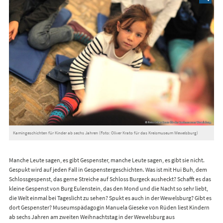
Kamingeschichten für Kinder ab sechs Jahren (Foto: Oliver Krato für das Kreismuseum Wewelsburg)
Manche Leute sagen, es gibt Gespenster, manche Leute sagen, es gibt sie nicht.
Gespukt wird auf jeden Fall in Gespenstergeschichten. Was ist mit Hui Buh, dem
Schlossgespenst, das gerne Streiche auf Schloss Burgeck ausheckt? Schafft es das
kleine Gespenst von Burg Eulenstein, das den Mond und die Nacht so sehr liebt,
die Welt einmal bei Tageslicht zu sehen? Spukt es auch in der Wewelsburg? Gibt es
dort Gespenster? Museumspädagogin Manuela Gieseke von Rüden liest Kindern
ab sechs Jahren am zweiten Weihnachtstag in der Wewelsburg aus