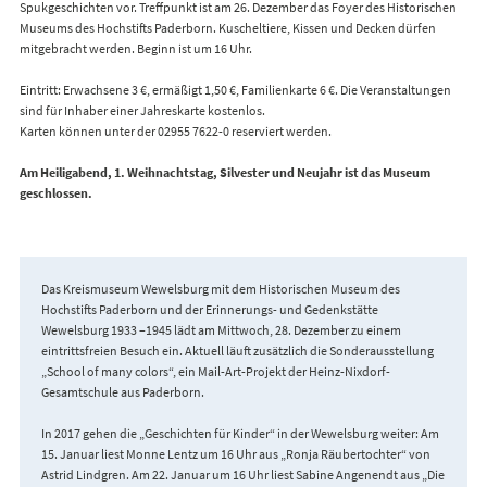
Spukgeschichten vor. Treffpunkt ist am 26. Dezember das Foyer des Historischen
Museums des Hochstifts Paderborn. Kuscheltiere, Kissen und Decken dürfen
mitgebracht werden. Beginn ist um 16 Uhr.
Eintritt: Erwachsene 3 €, ermäßigt 1,50 €, Familienkarte 6 €. Die Veranstaltungen
sind für Inhaber einer Jahreskarte kostenlos.
Karten können unter der 02955 7622-0 reserviert werden.
Am Heiligabend, 1. Weihnachtstag, Silvester und Neujahr ist das Museum
geschlossen.
Das Kreismuseum Wewelsburg mit dem Historischen Museum des
Hochstifts Paderborn und der Erinnerungs- und Gedenkstätte
Wewelsburg 1933 –1945 lädt am Mittwoch, 28. Dezember zu einem
eintrittsfreien Besuch ein. Aktuell läuft zusätzlich die Sonderausstellung
„School of many colors“, ein Mail-Art-Projekt der Heinz-Nixdorf-
Gesamtschule aus Paderborn.
In 2017 gehen die „Geschichten für Kinder“ in der Wewelsburg weiter: Am
15. Januar liest Monne Lentz um 16 Uhr aus „Ronja Räubertochter“ von
Astrid Lindgren. Am 22. Januar um 16 Uhr liest Sabine Angenendt aus „Die