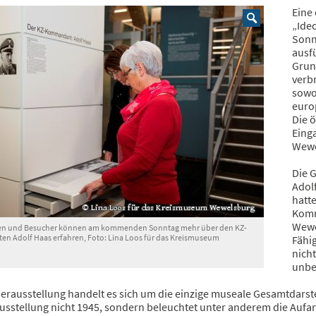
Eine
„Ide
Sonn
ausfü
Grun
verb
sowo
euro
Die ö
Eing
Wewe
Die 
Adolf
hatt
Komm
Wewe
en und Besucher können am kommenden Sonntag mehr über den KZ-
 Adolf Haas erfahren, Foto: Lina Loos für das Kreismuseum
Fähi
nicht
unbe
erausstellung handelt es sich um die einzige museale Gesamtdarste
usstellung nicht 1945, sondern beleuchtet unter anderem die Aufar