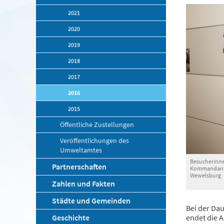
2021
2020
2019
2018
2017
2016
2015
Öffentliche Zustellungen
Veröffentlichungen des
Umweltamtes
Besucherinn
Partnerschaften
Kommandanten
Wewelsburg
Zahlen und Fakten
Städte und Gemeinden
Bei der Dau
Geschichte
endet die A