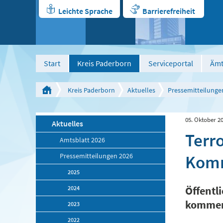
Leichte Sprache
Barrierefreiheit
Start
Kreis Paderborn
Serviceportal
Ämt
Kreis Paderborn
Aktuelles
Pressemitteilunge
05. Oktober 2
Aktuelles
Terr
Amtsblatt 2026
Komm
Pressemitteilungen 2026
2025
2024
Öffentl
kommend
2023
2022