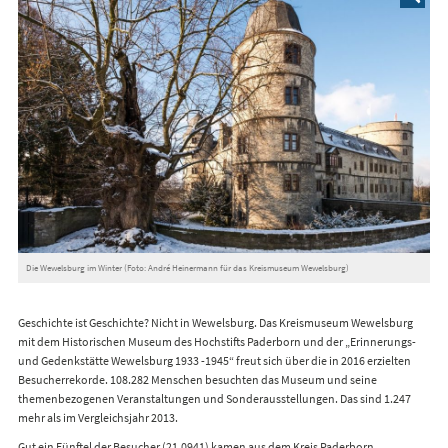
Die Wewelsburg im Winter (Foto: André Heinermann für das Kreismuseum Wewelsburg)
Geschichte ist Geschichte? Nicht in Wewelsburg. Das Kreismuseum Wewelsburg
mit dem Historischen Museum des Hochstifts Paderborn und der „Erinnerungs-
und Gedenkstätte Wewelsburg 1933 -1945“ freut sich über die in 2016 erzielten
Besucherrekorde. 108.282 Menschen besuchten das Museum und seine
themenbezogenen Veranstaltungen und Sonderausstellungen. Das sind 1.247
mehr als im Vergleichsjahr 2013.
Gut ein Fünftel der Besucher (21.0941) kamen aus dem
Kreis Paderborn
.