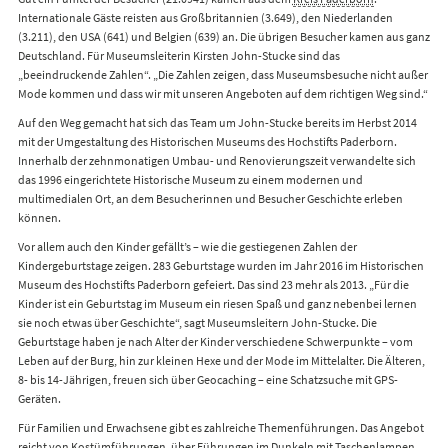
Internationale Gäste reisten aus Großbritannien (3.649), den Niederlanden
(3.211), den USA (641) und Belgien (639) an. Die übrigen Besucher kamen aus ganz
Deutschland. Für Museumsleiterin Kirsten John-Stucke sind das
„beeindruckende Zahlen“. „Die Zahlen zeigen, dass Museumsbesuche nicht außer
Mode kommen und dass wir mit unseren Angeboten auf dem richtigen Weg sind.“
Auf den Weg gemacht hat sich das Team um John-Stucke bereits im Herbst 2014
mit der Umgestaltung des Historischen Museums des Hochstifts Paderborn.
Innerhalb der zehnmonatigen Umbau- und Renovierungszeit verwandelte sich
das 1996 eingerichtete Historische Museum zu einem modernen und
multimedialen Ort, an dem Besucherinnen und Besucher Geschichte erleben
können.
Vor allem auch den Kinder gefällt’s – wie die gestiegenen Zahlen der
Kindergeburtstage zeigen. 283 Geburtstage wurden im Jahr 2016 im Historischen
Museum des Hochstifts Paderborn gefeiert. Das sind 23 mehr als 2013. „Für die
Kinder ist ein Geburtstag im Museum ein riesen Spaß und ganz nebenbei lernen
sie noch etwas über Geschichte“, sagt Museumsleitern John-Stucke. Die
Geburtstage haben je nach Alter der Kinder verschiedene Schwerpunkte – vom
Leben auf der Burg, hin zur kleinen Hexe und der Mode im Mittelalter. Die Älteren,
8- bis 14-Jährigen, freuen sich über Geocaching – eine Schatzsuche mit GPS-
Geräten.
Für Familien und Erwachsene gibt es zahlreiche Themenführungen. Das Angebot
reicht von Kostümführungen, über Führungen im Dunkeln mit Taschenlampen