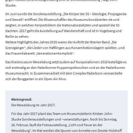
Stucke.
Im Juni wurde die Sonderausstellung „Die Körper der SS – Ideologie, Propaganda
und Gewalt“ eröffnet. Die Wissenschaftler des Museums konzipierten sie und
zeigten, in welchen Körperbildern die Nationalsozialisten und speziell die SS
dachten. 2017 geht die Ausstellung auf Wanderschaft und ist in Vogelsang und
Berlin zu sehen.
Weitere Highlights des Jahres 2016 waren der Auftritt der Bremer Band „Die
Grenzgänger“, die Lieder von Häftlingen aus Konzentrationslagern spielten, und
das Frauenkabarett „GenerationenKomplott“.
Das Kreismuseum Wewelsburg setzt zudem auf Kooperationen: 2016 beteiligte es
sich erstmalig an den Paderborner Puppenspielwochen und an der Paderborner
Museumsnacht. In Zusammenarbeit mit dem Cineplex Paderborn verwandelte
sich der Burggarten in ein Open-Air-Kino.
Hintergrund:
Die Wewelsburg im Jahr 2017.
Für das Jahr 2017 plant das Team um Museumsleiterin Kirsten John-
Stucke Sonderausstellungen und –veranstaltungen. Noch bis Sonntag,
26. Februar, läuft die Fotoausstellung „Licht und Feuer an der
Wewelsburg“. Im Mai werden die Spuren von Annette von Droste-Hülshoff