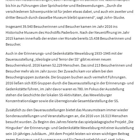
bis hin zu Führungen über Sprichwörter und Redewendungen. „Durch die
verschiedenen Schwerpunkte ist für jeden etwas dabei, und auch ein zweiter und
dritter Besuch durch dasselbe Museum bleibt spannend“, sagt John-Stucke.
Insgesamt 39.540 Besucherinnen und Besucher kamen im Jahr 2016 ins
Historische Museum des Hochstifts Paderborn. Nach der Neueröffnung im Jahr
2015 kamen innerhalb der ersten vier Monate bereits 15.438 Besucherinnen und
Besucher.
Auch in der Erinnerungs- und Gedenkstätte Wewelsburg 1933-1945 mit der
Dauerausstellung „Ideologie und Terror der SS“ gibt es einen neuen
Besucherrekord. 2016 kamen 52.229 Menschen. Das sind 213 Besucherinnen und
Besucher mehr als im Jahr zuvor. Der Zuwachs kam vor allem bei den
Besuchergruppen zustande. Die Gruppen buchen auch vermehrt Führungen.
2016 ließen sich 835 Gruppen durch die Dauerausstellung in der Erinnerungs- und
Gedenkstätte führen, im Jahr davor waren es 780. Im Fokus der Ausstellung
stehen die Geschichte der lokalen SS-Aktivitäten, das Wewelsburger
Konzentrationslager sowie die überregionale Gesamtdarstellung der SS.
Zusätzlich zu den Dauerausstellungen bietet das Museumsteam immer wieder
Sonderausstellungen und Veranstaltungen an, die 2016 von 16.513 Menschen
besucht wurden. Zu Beginn des Jahres feierte das spielpädagogische Projekt „Die
Hingucker“ der Erinnerungs- und Gedenkstätte Wewelsburg mit einer Ausstellung
sein 10-jähriges Jubiläum. „Mit dem Projekt leisten wir einen wichtigen Beitrag
gegen Rassismus und Ausgrenzung und für Demokratiebildung“, sagt John-