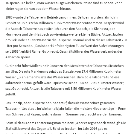
Talsperre. Die hellen, vom Wasser ausgewaschenen Steine sind zu sehen. Zehn
Meter ragen sie nun aus dem Wasser hinaus.
1983 wurde die Talsperre in Betrieb genommen. Seitdem wurden jährlich im
Schnitt neun bis zehn Millionen Kubikmeter Wasser entnommen. Gespeist wird
die Aabach-Talsperre hauptsächlich durch den Aabach, die Kleine Aa, den
Murmecke und den Haßbach sowie einige weitere kleine Bäche. Aktuell laufen
pro Sekunde 37 Liter Wasser in die Talsperre. Normal sind zu dieser Jahreszeit 250
Liter pro Sekunde. „Das ist der fünfniedrigsten Zulaufwert der Aufzeichnungen
seit 1953“, erklärt Rainer Gutknecht, Geschäftsführer des Wasserverbandes der
Aabachtalsperre.
Gutknecht führt Müller und Hübner zu den Messlatten der Talsperre. Sie stehen
am Ufer. Die rote Markierung zeigt das Stauziel von 17,4 Millionen Kubikmeter
Wasser. „Bis hierher müsste das Wasser reichen, damit die Talsperre für diese
Jahreszeit normal gefüllt wäre - sprich zwischen 13 und 17 Kubikmeter Wasser“,
sagt Gutknecht. Aktuell ist die Talsperre mit 8,56 Millionen Kubikmeter Wasser
gefüllt.
Das Prinzip jeder Talsperre beruht darauf, dass sie Wasser eines gesamten
Talabschnittes staut. Im Winterhalbjahr fallen die meisten Niederschläge in Form
von Schnee und Regen, welche dann im Sommer verbraucht werden können.
Beim Blick aus dem Fenster mag man meinen: „Aber es regnet doch ständig!“ Die
Statistik beweist das Gegenteil. Es ist zu trocken. Im Jahr 2016 gab es