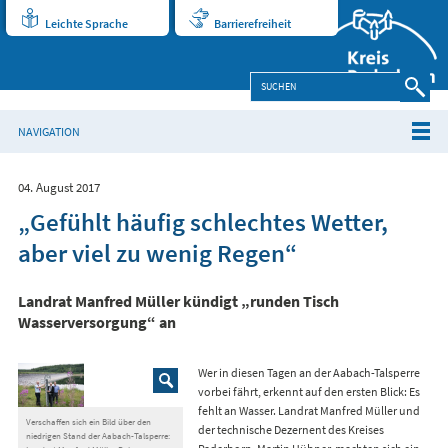
Leichte Sprache
Barrierefreiheit
NAVIGATION
04. August 2017
„Gefühlt häufig schlechtes Wetter,
aber viel zu wenig Regen“
Landrat Manfred Müller kündigt „runden Tisch
Wasserversorgung“ an
Wer in diesen Tagen an der Aabach-Talsperre
vorbei fährt, erkennt auf den ersten Blick: Es
fehlt an Wasser. Landrat Manfred Müller und
Verschaffen sich ein Bild über den
der technische Dezernent des Kreises
niedrigen Stand der Aabach-Talsperre: