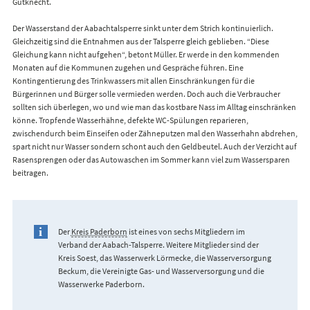
Gutknecht.
Der Wasserstand der Aabachtalsperre sinkt unter dem Strich kontinuierlich.
Gleichzeitig sind die Entnahmen aus der Talsperre gleich geblieben. “Diese
Gleichung kann nicht aufgehen“, betont Müller. Er werde in den kommenden
Monaten auf die Kommunen zugehen und Gespräche führen. Eine
Kontingentierung des Trinkwassers mit allen Einschränkungen für die
Bürgerinnen und Bürger solle vermieden werden. Doch auch die Verbraucher
sollten sich überlegen, wo und wie man das kostbare Nass im Alltag einschränken
könne. Tropfende Wasserhähne, defekte WC-Spülungen reparieren,
zwischendurch beim Einseifen oder Zähneputzen mal den Wasserhahn abdrehen,
spart nicht nur Wasser sondern schont auch den Geldbeutel. Auch der Verzicht auf
Rasensprengen oder das Autowaschen im Sommer kann viel zum Wassersparen
beitragen.
Der
Kreis Paderborn
ist eines von sechs Mitgliedern im
Verband der Aabach-Talsperre. Weitere Mitglieder sind der
Kreis Soest, das Wasserwerk Lörmecke, die Wasserversorgung
Beckum, die Vereinigte Gas- und Wasserversorgung und die
Wasserwerke Paderborn.