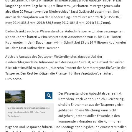
durchschnittlich 754,2 Millimeter an Niederschlag an der Aabach-Talsperre. Das
langjährige Mittel liegt bei 910,7 Millimetern. „Wir hatten im vergangenen Jahr
also über 20 Prozent weniger Niederschlag“, fasst Gutknecht zusammen. Und
auch in den Vorjahren war der Niederschlag unterdurchschnittlich (2015: 836,5
mm; 2014: 836,5 mm; 2013: 836,5 mm; 2012: 864,5 mm; 2011: 741,7 mm).
Dadurch sinkt auch der Wasserstand der Aabach-Talsperre. „In den vergangenen
sieben Jahren hatten wir im Schnitt einen Wasserstand von 10 bis 12 Millionen
Kubikmeter im Jahr. Davor lagen wir im Schnitt bei 13 bis 14 Millionen Kubikmeter
im Jahr“, fasst Gutknecht zusammen.
Auch die Aussage des Deutschen Wetterdienstes, dass der Juli der
niederschlagsreichste Julimonat seit Messbeginn 1981 ist, scheint auf den ersten
Blick nicht ins Bild zu passen. „Nur zehn Prozent des Sommerregens fließen in die
Talsperre. Den Rest benötigen die Pflanzen für ihre Vegetation“, erläutert
Gutknecht.
Der Wasserstand der Aabachtalsperre sinkt
unter dem Strich kontinuierlich. Gleichzeitig
sind die Entnahmen aus der Talsperre gleich
Der Wasserstand der Aabachtalsperre
geblieben. “Diese Gleichung kann nicht
singt kontinuierlich. (© Foto: Kreis
aufgehen“, betont Müller. Er werde in den
Paderborn)
kommenden Monaten auf die Kommunen
zugehen und Gespräche führen. Eine Kontingentierung des Trinkwassers mit allen