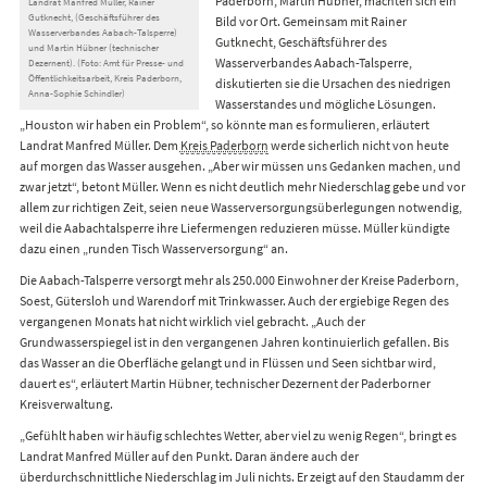
Paderborn, Martin Hübner, machten sich ein
Landrat Manfred Müller, Rainer
Gutknecht, (Geschäftsführer des
Bild vor Ort. Gemeinsam mit Rainer
Wasserverbandes Aabach-Talsperre)
Gutknecht, Geschäftsführer des
und Martin Hübner (technischer
Wasserverbandes Aabach-Talsperre,
Dezernent). (Foto: Amt für Presse- und
Öffentlichkeitsarbeit, Kreis Paderborn,
diskutierten sie die Ursachen des niedrigen
Anna-Sophie Schindler)
Wasserstandes und mögliche Lösungen.
„Houston wir haben ein Problem“, so könnte man es formulieren, erläutert
Landrat Manfred Müller. Dem
Kreis Paderborn
werde sicherlich nicht von heute
auf morgen das Wasser ausgehen. „Aber wir müssen uns Gedanken machen, und
zwar jetzt“, betont Müller. Wenn es nicht deutlich mehr Niederschlag gebe und vor
allem zur richtigen Zeit, seien neue Wasserversorgungsüberlegungen notwendig,
weil die Aabachtalsperre ihre Liefermengen reduzieren müsse. Müller kündigte
dazu einen „runden Tisch Wasserversorgung“ an.
Die Aabach-Talsperre versorgt mehr als 250.000 Einwohner der Kreise Paderborn,
Soest, Gütersloh und Warendorf mit Trinkwasser. Auch der ergiebige Regen des
vergangenen Monats hat nicht wirklich viel gebracht. „Auch der
Grundwasserspiegel ist in den vergangenen Jahren kontinuierlich gefallen. Bis
das Wasser an die Oberfläche gelangt und in Flüssen und Seen sichtbar wird,
dauert es“, erläutert Martin Hübner, technischer Dezernent der Paderborner
Kreisverwaltung.
„Gefühlt haben wir häufig schlechtes Wetter, aber viel zu wenig Regen“, bringt es
Landrat Manfred Müller auf den Punkt. Daran ändere auch der
überdurchschnittliche Niederschlag im Juli nichts. Er zeigt auf den Staudamm der