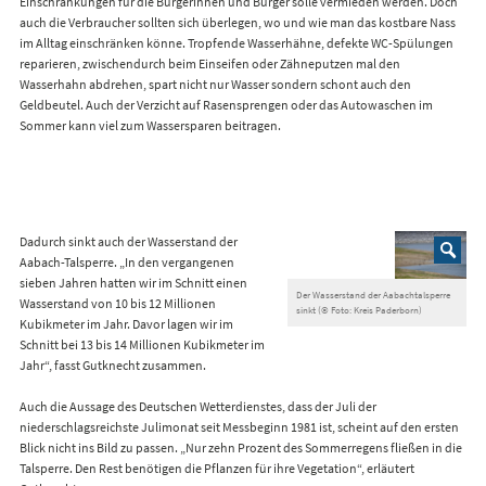
Einschränkungen für die Bürgerinnen und Bürger solle vermieden werden. Doch
auch die Verbraucher sollten sich überlegen, wo und wie man das kostbare Nass
im Alltag einschränken könne. Tropfende Wasserhähne, defekte WC-Spülungen
reparieren, zwischendurch beim Einseifen oder Zähneputzen mal den
Wasserhahn abdrehen, spart nicht nur Wasser sondern schont auch den
Geldbeutel. Auch der Verzicht auf Rasensprengen oder das Autowaschen im
Sommer kann viel zum Wassersparen beitragen.
Dadurch sinkt auch der Wasserstand der
Aabach-Talsperre. „In den vergangenen
sieben Jahren hatten wir im Schnitt einen
Der Wasserstand der Aabachtalsperre
Wasserstand von 10 bis 12 Millionen
sinkt (© Foto: Kreis Paderborn)
Kubikmeter im Jahr. Davor lagen wir im
Schnitt bei 13 bis 14 Millionen Kubikmeter im
Jahr“, fasst Gutknecht zusammen.
Auch die Aussage des Deutschen Wetterdienstes, dass der Juli der
niederschlagsreichste Julimonat seit Messbeginn 1981 ist, scheint auf den ersten
Blick nicht ins Bild zu passen. „Nur zehn Prozent des Sommerregens fließen in die
Talsperre. Den Rest benötigen die Pflanzen für ihre Vegetation“, erläutert