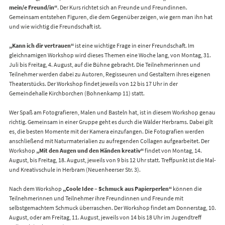
mein/e Freund/in“
. Der Kurs richtet sich an Freunde und Freundinnen.
Gemeinsam entstehen Figuren, die dem Gegenüber zeigen, wie gern man ihn hat
und wie wichtig die Freundschaft ist.
„Kann ich dir vertrauen“
ist eine wichtige Frage in einer Freundschaft. Im
gleichnamigen Workshop wird dieses Themen eine Woche lang, von Montag, 31.
Juli bis Freitag, 4. August, auf die Bühne gebracht. Die Teilnehmerinnen und
Teilnehmer werden dabei zu Autoren, Regisseuren und Gestaltern ihres eigenen
Theaterstücks. Der Workshop findet jeweils von 12 bis 17 Uhr in der
Gemeindehalle Kirchborchen (Bohnenkamp 11) statt.
Wer Spaß am Fotografieren, Malen und Basteln hat, ist in diesem Workshop genau
richtig. Gemeinsam in einer Gruppe geht es durch die Wälder Herbrams. Dabei gilt
es, die besten Momente mit der Kamera einzufangen. Die Fotografien werden
anschließend mit Naturmaterialien zu aufregenden Collagen aufgearbeitet. Der
Workshop
„Mit den Augen und den Händen kreativ“
findet von Montag, 14.
August, bis Freitag, 18. August, jeweils von 9 bis 12 Uhr statt. Treffpunkt ist die Mal-
und Kreativschule in Herbram (Neuenheerser Str. 3).
Nach dem Workshop
„Coole Idee – Schmuck aus Papierperlen“
können die
Teilnehmerinnen und Teilnehmer ihre Freundinnen und Freunde mit
selbstgemachtem Schmuck überraschen. Der Workshop findet am Donnerstag, 10.
August, oder am Freitag, 11. August, jeweils von 14 bis 18 Uhr im Jugendtreff