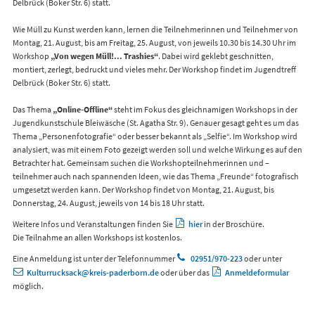
Delbrück (Boker Str. 6) statt.
Wie Müll zu Kunst werden kann, lernen die Teilnehmerinnen und Teilnehmer von
Montag, 21. August, bis am Freitag, 25. August, von jeweils 10.30 bis 14.30 Uhr im
Workshop
„Von wegen Müll!... Trashies“
. Dabei wird geklebt geschnitten,
montiert, zerlegt, bedruckt und vieles mehr. Der Workshop findet im Jugendtreff
Delbrück (Boker Str. 6) statt.
Das Thema
„Online-Offline“
steht im Fokus des gleichnamigen Workshops in der
Jugendkunstschule Bleiwäsche (St. Agatha Str. 9). Genauer gesagt geht es um das
Thema „Personenfotografie“ oder besser bekannt als „Selfie“. Im Workshop wird
analysiert, was mit einem Foto gezeigt werden soll und welche Wirkung es auf den
Betrachter hat. Gemeinsam suchen die Workshopteilnehmerinnen und –
teilnehmer auch nach spannenden Ideen, wie das Thema „Freunde“ fotografisch
umgesetzt werden kann. Der Workshop findet von Montag, 21. August, bis
Donnerstag, 24. August, jeweils von 14 bis 18 Uhr statt.
Weitere Infos und Veranstaltungen finden Sie
hier
in der Broschüre.
Die Teilnahme an allen Workshops ist kostenlos.
Eine Anmeldung ist unter der Telefonnummer
02951/970-223
oder unter
Kulturrucksack@kreis-paderborn.de
oder über das
Anmeldeformular
möglich.