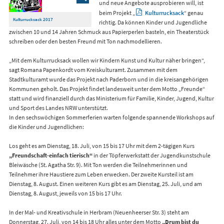
und neue Angebote ausprobieren will, ist
beim Projekt „
Kulturrucksack
“ genau
Kulturrucksack 2017
richtig. Da können Kinder und Jugendliche
zwischen 10 und 14 Jahren Schmuck aus Papierperlen basteln, ein Theaterstück
schreiben oder den besten Freund mit Ton nachmodellieren.
„Mit dem Kulturrucksack wollen wir Kindern Kunst und Kultur näher bringen“,
sagt Romana Papenkordt vom Kreiskulturamt. Zusammen mit dem
Stadtkulturamt wurde das Projekt nach Paderborn und in die kreisangehörigen
Kommunen geholt. Das Projekt findet landesweit unter dem Motto „Freunde“
statt und wird finanziell durch das Ministerium für Familie, Kinder, Jugend, Kultur
und Sport des Landes NRW unterstützt.
In den sechswöchigen Sommerferien warten folgende spannende Workshops auf
die Kinder und Jugendlichen:
Los geht es am Dienstag, 18. Juli, von 15 bis 17 Uhr mit dem 2-tägigen Kurs
„Freundschaft-einfach tierisch“
in der Töpferwerkstatt der Jugendkunstschule
Bleiwäsche (St. Agatha Str. 9). Mit Ton werden die Teilnehmerinnen und
Teilnehmer ihre Haustiere zum Leben erwecken. Der zweite Kursteil ist am
Dienstag, 8. August. Einen weiteren Kurs gibt es am Dienstag, 25. Juli, und am
Dienstag, 8. August, jeweils von 15 bis 17 Uhr.
In der Mal- und Kreativschule in Herbram (Neuenheerser Str. 3) steht am
Donnerstag, 27. Juli, von 14 bis 18 Uhr alles unter dem Motto
„Drum bist du