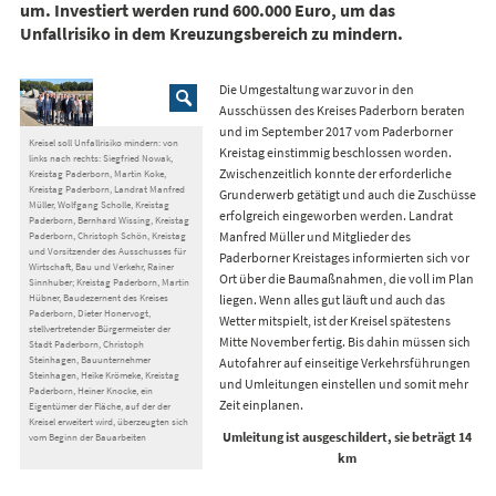
um. Investiert werden rund 600.000 Euro, um das
Unfallrisiko in dem Kreuzungsbereich zu mindern.
Die Umgestaltung war zuvor in den
Ausschüssen des Kreises Paderborn beraten
und im September 2017 vom Paderborner
Kreisel soll Unfallrisiko mindern: von
Kreistag einstimmig beschlossen worden.
links nach rechts: Siegfried Nowak,
Zwischenzeitlich konnte der erforderliche
Kreistag Paderborn, Martin Koke,
Kreistag Paderborn, Landrat Manfred
Grunderwerb getätigt und auch die Zuschüsse
Müller, Wolfgang Scholle, Kreistag
erfolgreich eingeworben werden. Landrat
Paderborn, Bernhard Wissing, Kreistag
Manfred Müller und Mitglieder des
Paderborn, Christoph Schön, Kreistag
und Vorsitzender des Ausschusses für
Paderborner Kreistages informierten sich vor
Wirtschaft, Bau und Verkehr, Rainer
Ort über die Baumaßnahmen, die voll im Plan
Sinnhuber; Kreistag Paderborn, Martin
Hübner, Baudezernent des Kreises
liegen. Wenn alles gut läuft und auch das
Paderborn, Dieter Honervogt,
Wetter mitspielt, ist der Kreisel spätestens
stellvertretender Bürgermeister der
Mitte November fertig. Bis dahin müssen sich
Stadt Paderborn, Christoph
Steinhagen, Bauunternehmer
Autofahrer auf einseitige Verkehrsführungen
Steinhagen, Heike Krömeke, Kreistag
und Umleitungen einstellen und somit mehr
Paderborn, Heiner Knocke, ein
Zeit einplanen.
Eigentümer der Fläche, auf der der
Kreisel erweitert wird, überzeugten sich
Umleitung ist ausgeschildert, sie beträgt 14
vom Beginn der Bauarbeiten
km