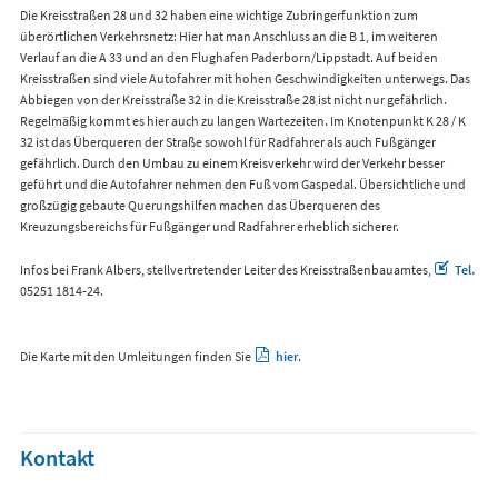
Die Kreisstraßen 28 und 32 haben eine wichtige Zubringerfunktion zum
überörtlichen Verkehrsnetz: Hier hat man Anschluss an die B 1, im weiteren
Verlauf an die A 33 und an den Flughafen Paderborn/Lippstadt. Auf beiden
Kreisstraßen sind viele Autofahrer mit hohen Geschwindigkeiten unterwegs. Das
Abbiegen von der Kreisstraße 32 in die Kreisstraße 28 ist nicht nur gefährlich.
Regelmäßig kommt es hier auch zu langen Wartezeiten. Im Knotenpunkt K 28 / K
32 ist das Überqueren der Straße sowohl für Radfahrer als auch Fußgänger
gefährlich. Durch den Umbau zu einem Kreisverkehr wird der Verkehr besser
geführt und die Autofahrer nehmen den Fuß vom Gaspedal. Übersichtliche und
großzügig gebaute Querungshilfen machen das Überqueren des
Kreuzungsbereichs für Fußgänger und Radfahrer erheblich sicherer.
Infos bei Frank Albers, stellvertretender Leiter des Kreisstraßenbauamtes,
Tel.
05251 1814-24.
Die Karte mit den Umleitungen finden Sie
hier
.
Kontakt