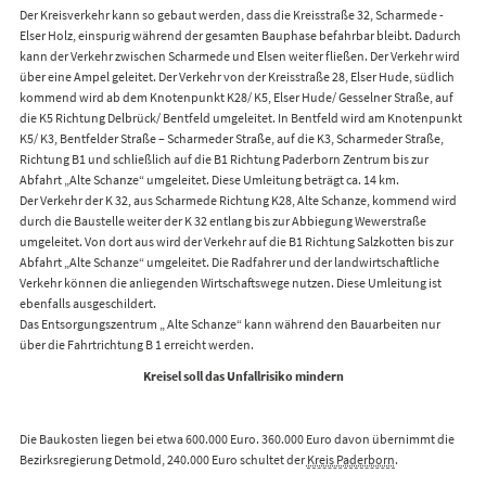
Der Kreisverkehr kann so gebaut werden, dass die Kreisstraße 32, Scharmede -
Elser Holz, einspurig während der gesamten Bauphase befahrbar bleibt. Dadurch
kann der Verkehr zwischen Scharmede und Elsen weiter fließen. Der Verkehr wird
über eine Ampel geleitet. Der Verkehr von der Kreisstraße 28, Elser Hude, südlich
kommend wird ab dem Knotenpunkt K28/ K5, Elser Hude/ Gesselner Straße, auf
die K5 Richtung Delbrück/ Bentfeld umgeleitet. In Bentfeld wird am Knotenpunkt
K5/ K3, Bentfelder Straße – Scharmeder Straße, auf die K3, Scharmeder Straße,
Richtung B1 und schließlich auf die B1 Richtung Paderborn Zentrum bis zur
Abfahrt „Alte Schanze“ umgeleitet. Diese Umleitung beträgt ca. 14 km.
Der Verkehr der K 32, aus Scharmede Richtung K28, Alte Schanze, kommend wird
durch die Baustelle weiter der K 32 entlang bis zur Abbiegung Wewerstraße
umgeleitet. Von dort aus wird der Verkehr auf die B1 Richtung Salzkotten bis zur
Abfahrt „Alte Schanze“ umgeleitet. Die Radfahrer und der landwirtschaftliche
Verkehr können die anliegenden Wirtschaftswege nutzen. Diese Umleitung ist
ebenfalls ausgeschildert.
Das Entsorgungszentrum „ Alte Schanze“ kann während den Bauarbeiten nur
über die Fahrtrichtung B 1 erreicht werden.
Kreisel soll das Unfallrisiko mindern
Die Baukosten liegen bei etwa 600.000 Euro. 360.000 Euro davon übernimmt die
Bezirksregierung Detmold, 240.000 Euro schultet der
Kreis Paderborn
.