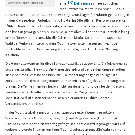
Wichmann (Kreis Höxter) © nph
einer
Befragung
zum persönlichen
Mobilitätsverhalten teilzunehmen. Die auf
diese Weise ermittelten Daten sind wichtige Grundlagen für zukünftige Planungen
in den Kreisgebieten Paderborn und Höxter im Öffentlichen Personennahverkehr
(ÖPNV), Rad-, Fuß- und Kfz-Verkehr, aber auch für die verkehrliche Entwicklung in
den kreisangehörigen Kommunen. Vor allem aber will der nph zur Fortschreibung
seines Nahverkehrsplans aktuelle Daten zum Modal-Split erhalten. Aus dieser
Wahl der Verkehrsmittel und dem Mobilitätsverhalten lassen sich wichtige
Rückschlüsse für die Priorisierung von zukünftigen verkehrlichen Planungen
ableiten.
Die Haushalte wurden für diese Befragung zufällig ausgewählt. Die Teilnahme ist
selbstverständlich freiwillig. Die Planer des nph und der beiden Kreise erhoffen
sich einen möglichst hohen Rücklauf. „Je mehr Fragebogen wir ausgefüllt
zurückerhalten, desto passgenauer können wir zukünftig das Verkehrsangebot
planen. Die Teilnehmenden helfen nicht nur dem nph und den beiden Kreisen,
sondern auch sich selbst, indem sie uns an ihren Wegen und somit ihren
Mobilitätsbedürfnissen teilhaben lassen.“, erläutert Dr. Ulrich Conradi,
Verbandsvorsteher des nph.
In der Mobilitätsbefragung wird nach zurückgelegten Wegen, genutzten
Verkehrsmitteln (z.B. Rad, Bus, Pkw, etc.) und Wegezwecken (Einkaufen, Arbeit,
usw.) an einem normalen Werktag gefragt. In einem Zusatzfragebogen wird auf
weitere relevante Themen rund um Mobilität eingegangen. „Die Wahrnehmung