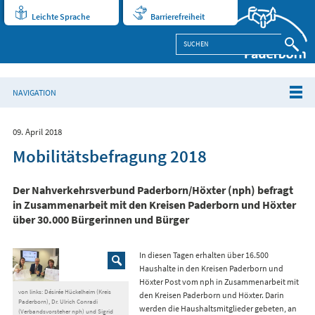
Leichte Sprache
Barrierefreiheit
NAVIGATION
09. April 2018
Mobilitätsbefragung 2018
Der Nahverkehrsverbund Paderborn/Höxter (nph) befragt
in Zusammenarbeit mit den Kreisen Paderborn und Höxter
über 30.000 Bürgerinnen und Bürger
In diesen Tagen erhalten über 16.500
Haushalte in den Kreisen Paderborn und
Höxter Post vom nph in Zusammenarbeit mit
von links: Désirée Hückelheim (Kreis
den Kreisen Paderborn und Höxter. Darin
Paderborn), Dr. Ulrich Conradi
werden die Haushaltsmitglieder gebeten, an
(Verbandsvorsteher nph) und Sigrid