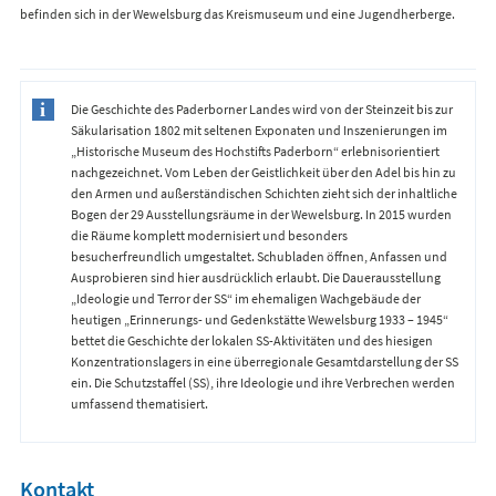
befinden sich in der Wewelsburg das Kreismuseum und eine Jugendherberge.
Die Geschichte des Paderborner Landes wird von der Steinzeit bis zur
Säkularisation 1802 mit seltenen Exponaten und Inszenierungen im
„Historische Museum des Hochstifts Paderborn“ erlebnisorientiert
nachgezeichnet. Vom Leben der Geistlichkeit über den Adel bis hin zu
den Armen und außerständischen Schichten zieht sich der inhaltliche
Bogen der 29 Ausstellungsräume in der Wewelsburg. In 2015 wurden
die Räume komplett modernisiert und besonders
besucherfreundlich umgestaltet. Schubladen öffnen, Anfassen und
Ausprobieren sind hier ausdrücklich erlaubt. Die Dauerausstellung
„Ideologie und Terror der SS“ im ehemaligen Wachgebäude der
heutigen „Erinnerungs- und Gedenkstätte Wewelsburg 1933 – 1945“
bettet die Geschichte der lokalen SS-Aktivitäten und des hiesigen
Konzentrationslagers in eine überregionale Gesamtdarstellung der SS
ein. Die Schutzstaffel (SS), ihre Ideologie und ihre Verbrechen werden
umfassend thematisiert.
Kontakt