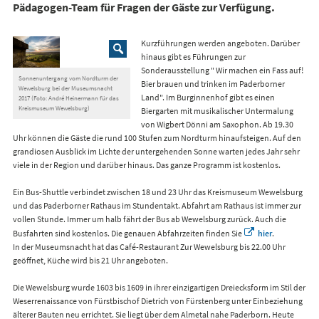
Pädagogen-Team für Fragen der Gäste zur Verfügung.
Kurzführungen werden angeboten. Darüber
hinaus gibt es Führungen zur
Sonderausstellung " Wir machen ein Fass auf!
Sonnenuntergang vom Nordturm der
Bier brauen und trinken im Paderborner
Wewelsburg bei der Museumsnacht
Land". Im Burginnenhof gibt es einen
2017 (Foto: André Heinermann für das
Kreismuseum Wewelsburg)
Biergarten mit musikalischer Untermalung
von Wigbert Dönni am Saxophon. Ab 19.30
Uhr können die Gäste die rund 100 Stufen zum Nordturm hinaufsteigen. Auf den
grandiosen Ausblick im Lichte der untergehenden Sonne warten jedes Jahr sehr
viele in der Region und darüber hinaus. Das ganze Programm ist kostenlos.
Ein Bus-Shuttle verbindet zwischen 18 und 23 Uhr das Kreismuseum Wewelsburg
und das Paderborner Rathaus im Stundentakt. Abfahrt am Rathaus ist immer zur
vollen Stunde. Immer um halb fährt der Bus ab Wewelsburg zurück. Auch die
Busfahrten sind kostenlos. Die genauen Abfahrzeiten finden Sie
hier
.
In der Museumsnacht hat das Café-Restaurant Zur Wewelsburg bis 22.00 Uhr
geöffnet, Küche wird bis 21 Uhr angeboten.
Die Wewelsburg wurde 1603 bis 1609 in ihrer einzigartigen Dreiecksform im Stil der
Weserrenaissance von Fürstbischof Dietrich von Fürstenberg unter Einbeziehung
älterer Bauten neu errichtet. Sie liegt über dem Almetal nahe Paderborn. Heute