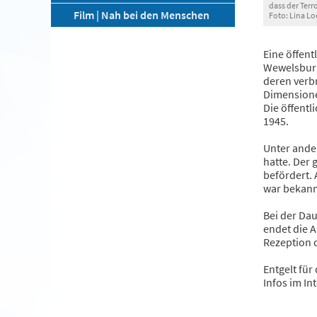
dass der Terro
Film | Nah bei den Menschen
Foto: Lina L
Eine öffent
Wewelsburg
deren verb
Dimensione
Die öffentl
1945.
Unter ander
hatte. Der
befördert. 
war bekann
Bei der Dau
endet die A
Rezeption 
Entgelt für
Infos im In