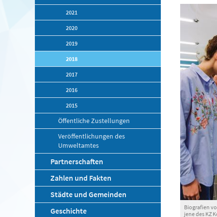
2021
2020
2019
2018
2017
2016
2015
Öffentliche Zustellungen
Veröffentlichungen des
Umweltamtes
Partnerschaften
Zahlen und Fakten
Städte und Gemeinden
Biografien v
Geschichte
jene des KZ 