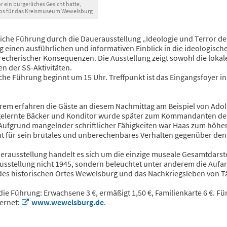
r ein bürgerliches Gesicht hatte,
oos für das Kreismuseum Wewelsburg
liche Führung durch die Dauerausstellung „Ideologie und Terror de
 einen ausführlichen und informativen Einblick in die ideologisch
recherischer Konsequenzen. Die Ausstellung zeigt sowohl die lokal
n der SS-Aktivitäten.
iche Führung beginnt um 15 Uhr. Treffpunkt ist das Eingangsfoyer 
em erfahren die Gäste an diesem Nachmittag am Beispiel von Adolf 
 gelernte Bäcker und Konditor wurde später zum Kommandanten de
Aufgrund mangelnder schriftlicher Fähigkeiten war Haas zum höhere
t für sein brutales und unberechenbares Verhalten gegenüber den 
erausstellung handelt es sich um die einzige museale Gesamtdarste
usstellung nicht 1945, sondern beleuchtet unter anderem die Aufar
des historischen Ortes Wewelsburg und das Nachkriegsleben von T
 die Führung: Erwachsene 3 €, ermäßigt 1,50 €, Familienkarte 6 €. Fü
ternet:
www.wewelsburg.de
.