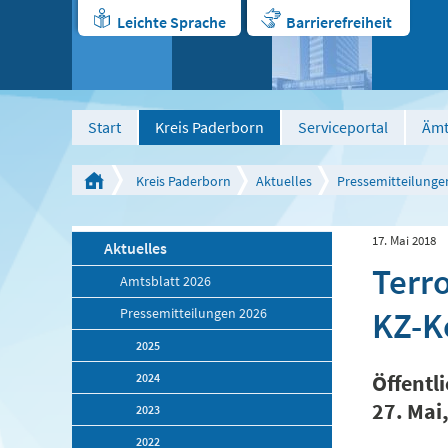
Leichte Sprache
Barrierefreiheit
Start
Kreis Paderborn
Serviceportal
Ämt
Kreis Paderborn
Aktuelles
Pressemitteilunge
17. Mai 2018
Aktuelles
Terro
Amtsblatt 2026
KZ-K
Pressemitteilungen 2026
2025
2024
Öffentl
27. Mai
2023
2022